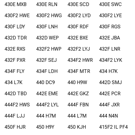
430E MXB
430E RLN
430E SCD
430E SWC
430F2 HWE
430F2 HWG
430F2 LYD
430F2 LYE
430F LDY
430F LNH
430F RDF
430F RGS
432D TDR
432D WEP
432E BXE
432E JBA
432E RXS
432F2 HWP
432F2 LYJ
432F LNR
432F PXR
432F SEJ
434F2 HWR
434F2 LYK
434F FLY
434F LDH
434F MTR
434 H7K
434 L7K
440 DC9
440 H9W
442D SMJ
442D TBD
442E EME
442E GKZ
442E PCR
444F2 HWS
444F2 LYL
444F FBN
444F JXR
444F LJJ
444 H7M
444 L7M
444 N4N
450F HJR
450 H9Y
450 KJH
415F2 IL PF4