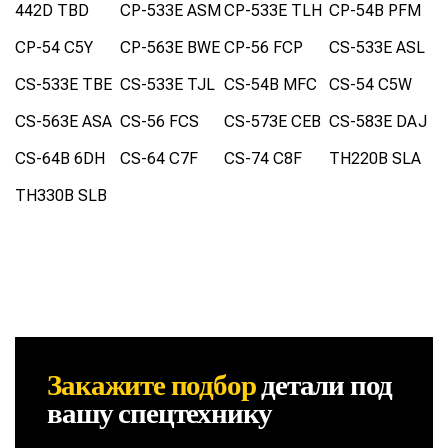
442D TBD
CP-533E ASM
CP-533E TLH
CP-54B PFM
CP-54 C5Y
CP-563E BWE
CP-56 FCP
CS-533E ASL
CS-533E TBE
CS-533E TJL
CS-54B MFC
CS-54 C5W
CS-563E ASA
CS-56 FCS
CS-573E CEB
CS-583E DAJ
CS-64B 6DH
CS-64 C7F
CS-74 C8F
TH220B SLA
TH330B SLB
Закажите подбор
детали
под
вашу спецтехнику