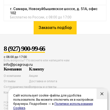
г. Самара, Новокуйбышевское шоссе, д. 51А, офис
102
Бесплатно по России, с 08:00 до 17:00
Заказать подбор
8 (927) 900-99-66
с 08:00 до 17:00
Есть вопросы? Позвоните или напишите нам
info@pcagroup.ru
Компания
Клиенту
О компании
Акции
Отзывы
Доставка и оплата
Сотрудничество
Вопросы и ответы
Контакты
Сайт использует cookie-файлы для удобства
пользователя. Вы можете отключить их в настройках
PCA group. Все права защищены. 2026 год.
браузера. Подробнее — в
Политике использования
Политика конфиденциальности
Согласие на обработку cookies
Cookies
.
Согласие на обработку персональных данных