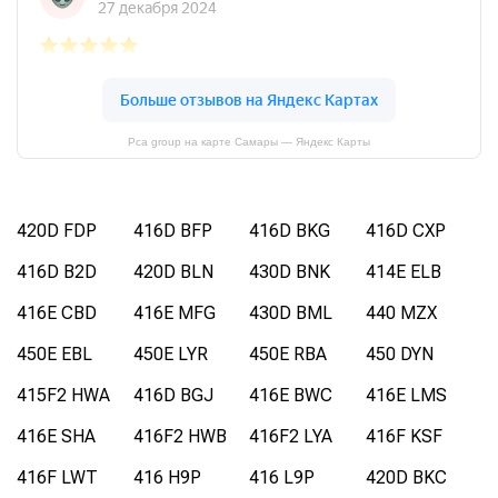
Pca group на карте Самары — Яндекс Карты
420D FDP
416D BFP
416D BKG
416D CXP
416D B2D
420D BLN
430D BNK
414E ELB
416E CBD
416E MFG
430D BML
440 MZX
450E EBL
450E LYR
450E RBA
450 DYN
415F2 HWA
416D BGJ
416E BWC
416E LMS
416E SHA
416F2 HWB
416F2 LYA
416F KSF
416F LWT
416 H9P
416 L9P
420D BKC