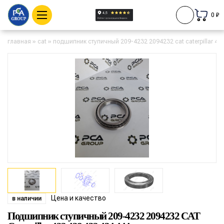
0 ₽
главная
»
cat
»
подшипник ступичный 209-4232 2094232 cat caterpillar 42
Цена и качество
в наличии
Подшипник ступичный 209-4232 2094232 CAT