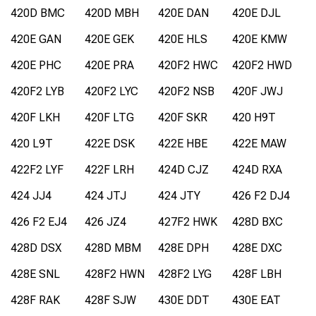
420D BMC
420D MBH
420E DAN
420E DJL
420E GAN
420E GEK
420E HLS
420E KMW
420E PHC
420E PRA
420F2 HWC
420F2 HWD
420F2 LYB
420F2 LYC
420F2 NSB
420F JWJ
420F LKH
420F LTG
420F SKR
420 H9T
420 L9T
422E DSK
422E HBE
422E MAW
422F2 LYF
422F LRH
424D CJZ
424D RXA
424 JJ4
424 JTJ
424 JTY
426 F2 DJ4
426 F2 EJ4
426 JZ4
427F2 HWK
428D BXC
428D DSX
428D MBM
428E DPH
428E DXC
428E SNL
428F2 HWN
428F2 LYG
428F LBH
428F RAK
428F SJW
430E DDT
430E EAT