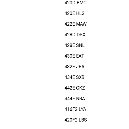
420D BMC
420E HLS
422E MAW
428D DSX
428E SNL
430E EAT
432E JBA
434E SXB
442E GKZ
444E NBA
416F2 LYA
420F2 LBS