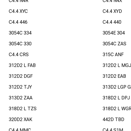
C4.4 N4R
C4.4 N4X
C4.4 XYC
C4.4 XYD
C4.4 446
C4.4 440
3054C 334
3054E 304
3054C 330
3054C ZAS
C4.4 CRS
315C ANF
312D2 L FAB
312D2 L MG
312D2 DGF
312D2 EAB
312D2 TJY
313D2 LGP 
313D2 ZAA
318D2 L DPJ
318D2 L TZS
318D2 L WG
320D2 XAK
442D TBD
C4.4 MMC
C4.4 S1M