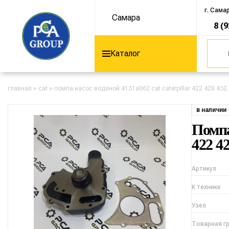
г. Сама
Самара
8 (
Каталог
главная
»
cat
»
помпа насос водяной 4131a062 cat caterpillar 422 428 432
в наличии
Помпа
422 42
Артикул
К технике
Узел
Товарная г