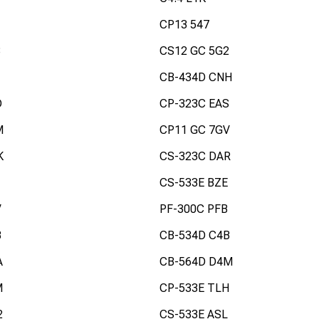
CP13 547
8
CS12 GC 5G2
CB-434D CNH
D
CP-323C EAS
M
CP11 GC 7GV
K
CS-323C DAR
CS-533E BZE
V
PF-300C PFB
B
CB-534D C4B
A
CB-564D D4M
M
CP-533E TLH
2
CS-533E ASL