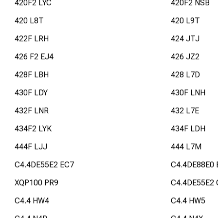
420F2 LYC
420F2 NSB
420 L8T
420 L9T
422F LRH
424 JTJ
426 F2 EJ4
426 JZ2
428F LBH
428 L7D
430F LDY
430F LNH
432F LNR
432 L7E
434F2 LYK
434F LDH
444F LJJ
444 L7M
C4.4DE55E2 EC7
C4.4DE88E0 
XQP100 PR9
C4.4DE55E2
C4.4 HW4
C4.4 HW5