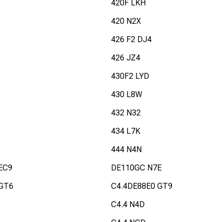
420F LKH
420 N2X
426 F2 DJ4
426 JZ4
430F2 LYD
430 L8W
432 N32
434 L7K
444 N4N
EC9
DE110GC N7E
 GT6
C4.4DE88E0 GT9
C4.4 N4D