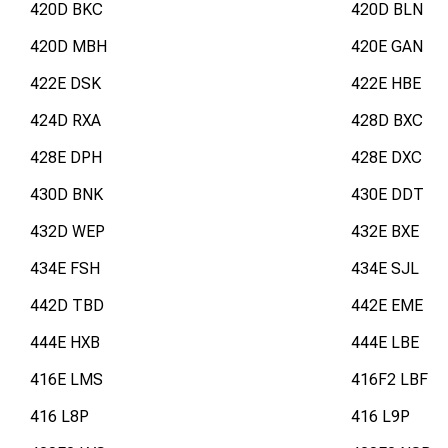
420D BKC
420D BLN
420D MBH
420E GAN
422E DSK
422E HBE
424D RXA
428D BXC
428E DPH
428E DXC
430D BNK
430E DDT
432D WEP
432E BXE
434E FSH
434E SJL
442D TBD
442E EME
444E HXB
444E LBE
416E LMS
416F2 LBF
416 L8P
416 L9P