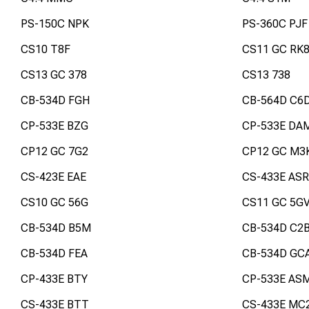
PS-150C NPK
PS-360C PJF
CS10 T8F
CS11 GC RK
CS13 GC 378
CS13 738
CB-534D FGH
CB-564D C6
CP-533E BZG
CP-533E DA
CP12 GC 7G2
CP12 GC M3
CS-423E EAE
CS-433E ASR
CS10 GC 56G
CS11 GC 5G
CB-534D B5M
CB-534D C2
CB-534D FEA
CB-534D GC
CP-433E BTY
CP-533E AS
CS-433E BTT
CS-433E MC