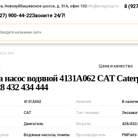
8 (92
ра, Новокуйбышевское шоссе, д. 51А, офис 102
info@pcagroup.ru
927) 900-44-22
Звоните 24/7!
 434 444
Цена и качество
 насос водяной 4131A062 CAT Caterp
8 432 434 444
4131A062
Наличие
В налич
CAT
Тип техники
Экскава
Двигатель
Модель
428/432/
руппа
Водяные насосы, помпы
Производитель
PMParts