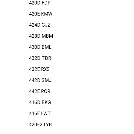
420D FDP
420E KMW
424D CJZ
428D MBM
430D BML
432D TDR
432E RXS
442D SMJ
442E PCR
416D BKG
416F LWT
420F2 LYB