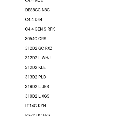
C4.4 NCE
DE88GC N8G
C4.4 D44
C4.4 GEN S RFK
3054C CRS
312D2 GC RXZ
312D2 L WHJ
312D2 KLE
313D2 PLD
318D2 L JEB
318D2 L XGS
IT14G KZN
PS-150C FPS