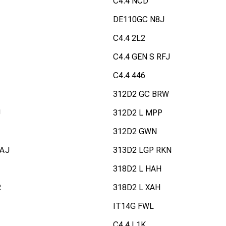
C4.4 NCD
DE110GC N8J
C4.4 2L2
C4.4 GEN S RFJ
C4.4 446
312D2 GC BRW
J
312D2 L MPP
312D2 GWN
GAJ
313D2 LGP RKN
318D2 L HAH
R
318D2 L XAH
IT14G FWL
C4.4 L1K