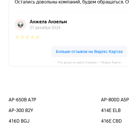
Pca group на карте Самары — Яндекс Карты
AP-650B A7P
AP-800D A5P
AP-300 B2Y
414E ELB
416D BGJ
416E CBD