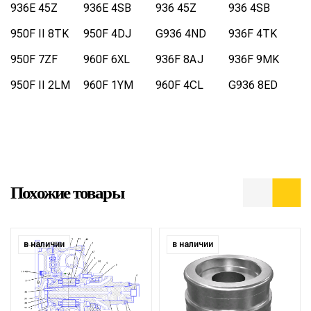
936E 45Z
936E 4SB
936 45Z
936 4SB
950F II 8TK
950F 4DJ
G936 4ND
936F 4TK
950F 7ZF
960F 6XL
936F 8AJ
936F 9MK
950F II 2LM
960F 1YM
960F 4CL
G936 8ED
Похожие товары
в наличии
в наличии