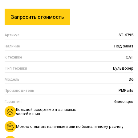
Запросить стоимость
Артикул
3T-6795
Наличие
Под заказ
К технике
CAT
Тип техники
Бульдозер
Модель
D6
Производитель
PMParts
Гарантия
6 месяцев
Большой ассортимент запасных
частей и шин
Можно оплатить наличными или по безналичному расчету