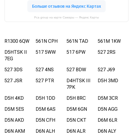
Pca group на карте Самары — Яндекс Карты
R1300 6QW
561N CPH
561N TAD
561M 1KW
D5HTSK II
517 5WW
517 6PW
527 2RS
7EG
527 3DS
527 4NS
527 BDW
527 J69
527 JSR
527 PTR
D4HTSK III
D5H 3MD
7PK
D5H 4KD
D5H 1DD
D5H 8RC
D5M 3CR
D5M 5ES
D5M 6AS
D5M 6GN
D5N AGG
D5N AKD
D5N CFH
D5N CKT
D6M 6LR
D6N AKM
D6N ALH
D6N ALR
D6N ALY