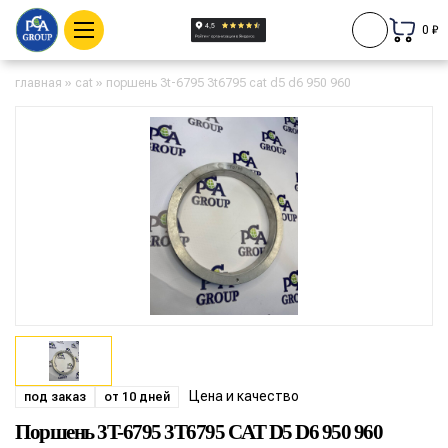
0 ₽
главная
»
cat
»
поршень 3t-6795 3t6795 cat d5 d6 950 960
Цена и качество
под заказ
от 10 дней
Поршень 3T-6795 3T6795 CAT D5 D6 950 960