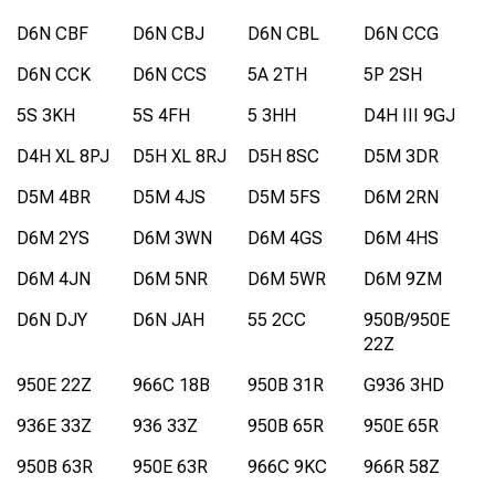
D6N CBF
D6N CBJ
D6N CBL
D6N CCG
D6N CCK
D6N CCS
5A 2TH
5P 2SH
5S 3KH
5S 4FH
5 3HH
D4H III 9GJ
D4H XL 8PJ
D5H XL 8RJ
D5H 8SC
D5M 3DR
D5M 4BR
D5M 4JS
D5M 5FS
D6M 2RN
D6M 2YS
D6M 3WN
D6M 4GS
D6M 4HS
D6M 4JN
D6M 5NR
D6M 5WR
D6M 9ZM
D6N DJY
D6N JAH
55 2CC
950B/950E
22Z
950E 22Z
966C 18B
950B 31R
G936 3HD
936E 33Z
936 33Z
950B 65R
950E 65R
950B 63R
950E 63R
966C 9KC
966R 58Z