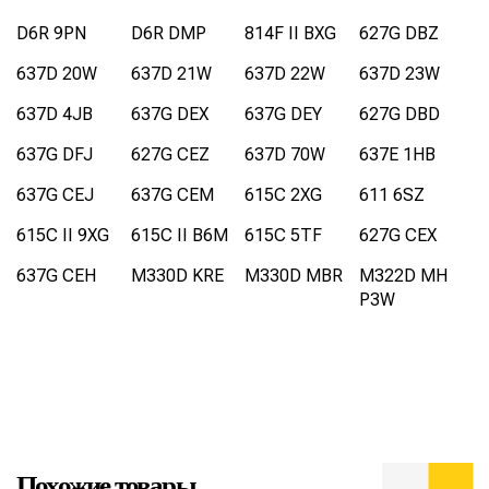
D6R 9PN
D6R DMP
814F II BXG
627G DBZ
637D 20W
637D 21W
637D 22W
637D 23W
637D 4JB
637G DEX
637G DEY
627G DBD
637G DFJ
627G CEZ
637D 70W
637E 1HB
637G CEJ
637G CEM
615C 2XG
611 6SZ
615C II 9XG
615C II B6M
615C 5TF
627G CEX
637G CEH
M330D KRE
M330D MBR
M322D MH
P3W
Похожие товары