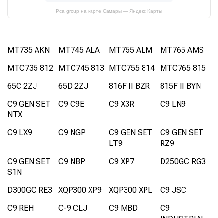
Pca group на карте Самары — Яндекс Карты
MT735 AKN
MT745 ALA
MT755 ALM
MT765 AMS
MTC735 812
MTC745 813
MTC755 814
MTC765 815
65C 2ZJ
65D 2ZJ
816F II BZR
815F II BYN
C9 GEN SET
C9 C9E
C9 X3R
C9 LN9
NTX
C9 LX9
C9 NGP
C9 GEN SET
C9 GEN SET
LT9
RZ9
C9 GEN SET
C9 NBP
C9 XP7
D250GC RG3
S1N
D300GC RE3
XQP300 XP9
XQP300 XPL
C9 JSC
C9 REH
C-9 CLJ
C9 MBD
C9