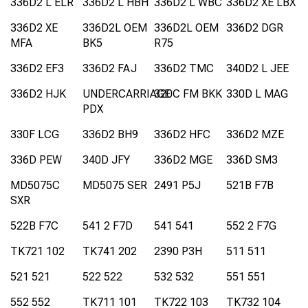
336D2 L ELR
336D2 L HBH
336D2 L WBC
336D2 XE LBX
336D2 XE
336D2L OEM
336D2L OEM
336D2 DGR
MFA
BK5
R75
336D2 EF3
336D2 FAJ
336D2 TMC
340D2 L JEE
336D2 HJK
UNDERCARRIAGE
320C FM BKK
330D L MAG
PDX
330F LCG
336D2 BH9
336D2 HFC
336D2 MZE
336D PEW
340D JFY
336D2 MGE
336D SM3
MD5075C
MD5075 SER
2491 P5J
521B F7B
SXR
522B F7C
541 2 F7D
541 541
552 2 F7G
TK721 102
TK741 202
2390 P3H
511 511
521 521
522 522
532 532
551 551
552 552
TK711 101
TK722 103
TK732 104