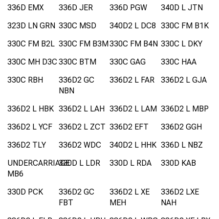
336D EMX
336D JER
336D PGW
340D L JTN
323D LN GRN
330C MSD
340D2 L DC8
330C FM B1K
330C FM B2L
330C FM B3M
330C FM B4N
330C L DKY
330C MH D3C
330C BTM
330C GAG
330C HAA
330C RBH
336D2 GC
336D2 L FAR
336D2 L GJA
NBN
336D2 L HBK
336D2 L LAH
336D2 L LAM
336D2 L MBP
336D2 L YCF
336D2 L ZCT
336D2 EFT
336D2 GGH
336D2 TLY
336D2 WDC
340D2 L HHK
336D L NBZ
UNDERCARRIAGE
330D L LDR
330D L RDA
330D KAB
MB6
330D PCK
336D2 GC
336D2 L XE
336D2 LXE
FBT
MEH
NAH