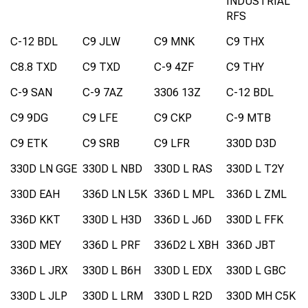
INDUSTRIAL
RFS
C-12 BDL
C9 JLW
C9 MNK
C9 THX
C8.8 TXD
C9 TXD
C-9 4ZF
C9 THY
C-9 SAN
C-9 7AZ
3306 13Z
C-12 BDL
C9 9DG
C9 LFE
C9 CKP
C-9 MTB
C9 ETK
C9 SRB
C9 LFR
330D D3D
330D LN GGE
330D L NBD
330D L RAS
330D L T2Y
330D EAH
336D LN L5K
336D L MPL
336D L ZML
336D KKT
330D L H3D
336D L J6D
330D L FFK
330D MEY
336D L PRF
336D2 L XBH
336D JBT
336D L JRX
330D L B6H
330D L EDX
330D L GBC
330D L JLP
330D L LRM
330D L R2D
330D MH C5K