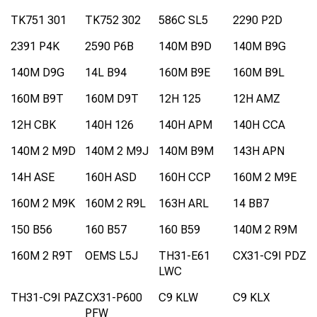
TK751 301
TK752 302
586C SL5
2290 P2D
2391 P4K
2590 P6B
140M B9D
140M B9G
140M D9G
14L B94
160M B9E
160M B9L
160M B9T
160M D9T
12H 125
12H AMZ
12H CBK
140H 126
140H APM
140H CCA
140M 2 M9D
140M 2 M9J
140M B9M
143H APN
14H ASE
160H ASD
160H CCP
160M 2 M9E
160M 2 M9K
160M 2 R9L
163H ARL
14 BB7
150 B56
160 B57
160 B59
140M 2 R9M
160M 2 R9T
OEMS L5J
TH31-E61
CX31-C9I PDZ
LWC
TH31-C9I PAZ
CX31-P600
C9 KLW
C9 KLX
PFW