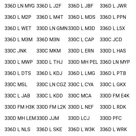
336D LN MYG
336D L J2F
336D L JBF
336D L JWR
336D L M2P
336D L M4T
336D L MDS
336D L PPN
336D L WET
330D LN GMN
330D L M3D
336D L L5X
336D L M3M
336D M3N
330C L CAP
330C JCD
330C JNK
330C MKM
330D L ERN
330D L HAS
330D L MWP
330D L THJ
330D MH PEL
336D LN MYP
336D L DTS
336D L KDJ
336D L LMG
336D L PTB
330C MSL
330C LN CGZ
330C L CYA
330C L GKX
330C L JAB
330C L KDD
330C MCA
330D FM E4K
330D FM H3K
330D FM L2K
330D L NEF
330D L RDK
330D MH LEM
330D JJM
330D LCJ
330D PFC
336D L NLS
336D L SKE
336D L W3K
336D L WRK