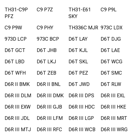
TH31-C9P
C9 P7Z
TH31-E61
C9 P9L
PFZ
SKY
C9 P9W
C9 PHY
TH336C MJR
973C LDX
973D LCP
973C BCP
D6T LAY
D6T DJG
D6T GCT
D6T JHB
D6T KJL
D6T LAE
D6T LBD
D6T LKJ
D6T SKL
D6T WCG
D6T WFH
D6T ZEB
D6T PEZ
D6T SMC
D6R II BMK
D6R II BNL
D6T JWD
D6T RLW
D6R III DLM
D6R III DMK
D6R III DPS
D6R III EXL
D6R III EXW
D6R III GJB
D6R III HDC
D6R III HKE
D6R III JDL
D6R III LFM
D6R III LGP
D6R III MRT
D6R III MTJ
D6R III RFC
D6R III WCB
D6R III WRG