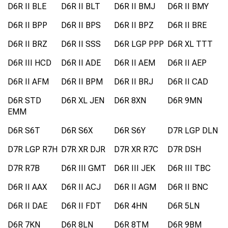
D6R II BLE
D6R II BLT
D6R II BMJ
D6R II BMY
D6R II BPP
D6R II BPS
D6R II BPZ
D6R II BRE
D6R II BRZ
D6R II SSS
D6R LGP PPP
D6R XL TTT
D6R III HCD
D6R II ADE
D6R II AEM
D6R II AEP
D6R II AFM
D6R II BPM
D6R II BRJ
D6R II CAD
D6R STD
D6R XL JEN
D6R 8XN
D6R 9MN
EMM
D6R S6T
D6R S6X
D6R S6Y
D7R LGP DLN
D7R LGP R7H
D7R XR DJR
D7R XR R7C
D7R DSH
D7R R7B
D6R III GMT
D6R III JEK
D6R III TBC
D6R II AAX
D6R II ACJ
D6R II AGM
D6R II BNC
D6R II DAE
D6R II FDT
D6R 4HN
D6R 5LN
D6R 7KN
D6R 8LN
D6R 8TM
D6R 9BM