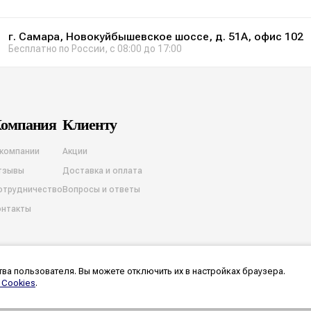
г. Самара, Новокуйбышевское шоссе, д. 51А, офис 102
Бесплатно по России, с 08:00 до 17:00
омпания
Клиенту
 компании
Акции
тзывы
Доставка и оплата
отрудничество
Вопросы и ответы
онтакты
ва пользователя. Вы можете отключить их в настройках браузера.
на обработку cookies
Согласие на обработку персональных данных
Разработка и продв
 Cookies
.
ются предварительными, а точную стоимость и наличие конкретного товара или услуги 