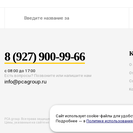
8 (927) 900-99-66
К
О
с 08:00 до 17:00
О
Есть вопросы? Позвоните или напишите нам
info@pcagroup.ru
С
К
Сайт использует cookie-файлы для удобст
PCA group. Все права защищены. 2026 год.
Политика конфиденциальности
Согласие 
Подробнее — в
Политике использования
Цены, указанные на сайте не являются публичной офертой. Все цены и расчеты явля