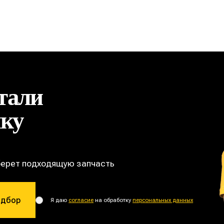
тали
ику
берет подходящую запчасть
одбор
Я даю
согласие
на обработку
персональных данных