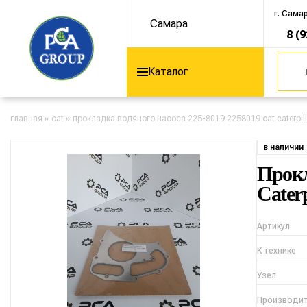
г. Сама
Самара
8 (
Каталог
главная
»
cat
»
прокладка водяного насоса 225-8019 2258019 cat caterpilla
в наличии
Прокл
Caterp
Артикул
К технике
Узел
Производи