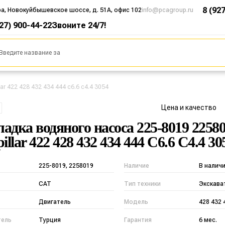
8 (92
ра, Новокуйбышевское шоссе, д. 51А, офис 102
info@pcagroup.ru
927) 900-44-22
Звоните 24/7!
r 422 428 432 434 444 c6.6 c4.4 3054
Цена и качество
адка водяного насоса 225-8019 2258
illar 422 428 432 434 444 C6.6 C4.4 30
225-8019, 2258019
Наличие
В налич
CAT
Тип техники
Экскава
Двигатель
Модель
428 432 
тель
Турция
Гарантия
6 мес.