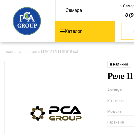
г. Сама
Самара
8 (
Каталог
главная
»
cat
»
реле 115-1615 1151615 cat
в наличии
Реле 1
Артикул
К технике
Модель
Гарантия