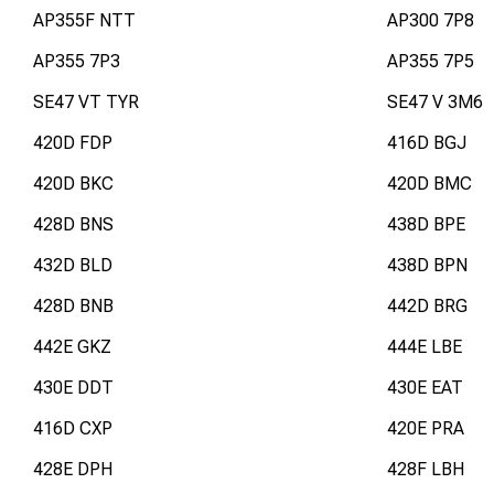
AP355F NTT
AP300 7P8
AP355 7P3
AP355 7P5
SE47 VT TYR
SE47 V 3M6
420D FDP
416D BGJ
420D BKC
420D BMC
428D BNS
438D BPE
432D BLD
438D BPN
428D BNB
442D BRG
442E GKZ
444E LBE
430E DDT
430E EAT
416D CXP
420E PRA
428E DPH
428F LBH