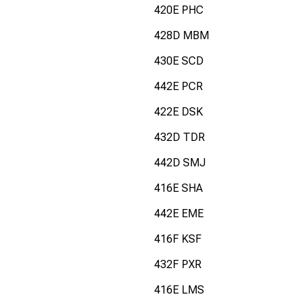
420E PHC
428D MBM
430E SCD
442E PCR
422E DSK
432D TDR
442D SMJ
416E SHA
442E EME
416F KSF
432F PXR
416E LMS