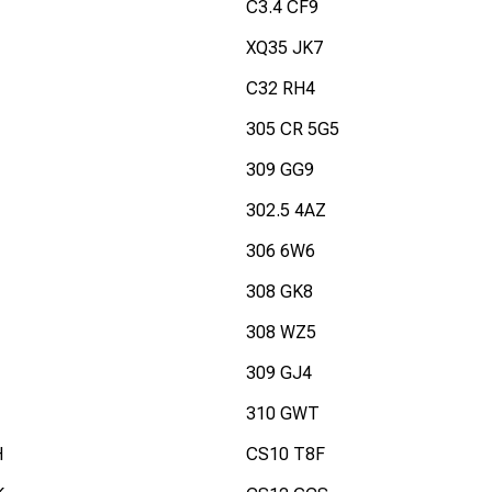
C3.4 CF9
XQ35 JK7
C32 RH4
305 CR 5G5
309 GG9
302.5 4AZ
306 6W6
308 GK8
308 WZ5
309 GJ4
310 GWT
H
CS10 T8F