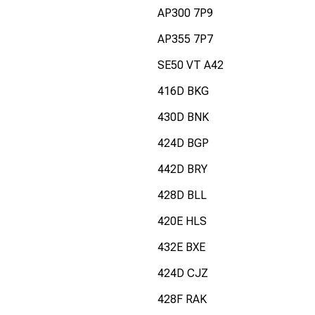
AP300 7P9
AP355 7P7
SE50 VT A42
416D BKG
430D BNK
424D BGP
442D BRY
428D BLL
420E HLS
432E BXE
424D CJZ
428F RAK