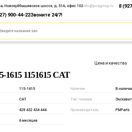
8 (92
ра, Новокуйбышевское шоссе, д. 51А, офис 102
info@pcagroup.ru
927) 900-44-22
Звоните 24/7!
Цена и качество
15-1615 1151615 CAT
115-1615
Наличие
В наличи
CAT
Тип техники
Экскават
428 432 434 444
Производитель
PMParts
6 месяцев