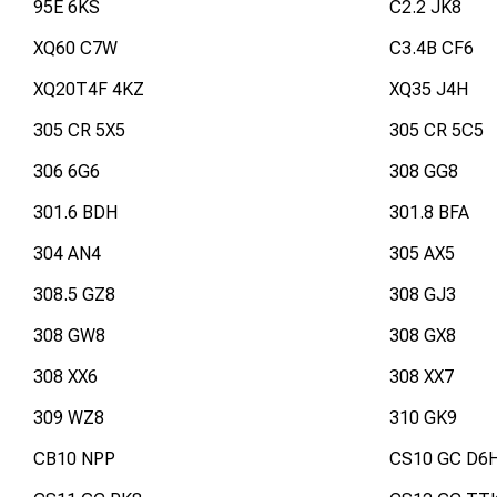
95E 6KS
C2.2 JK8
XQ60 C7W
C3.4B CF6
XQ20T4F 4KZ
XQ35 J4H
305 CR 5X5
305 CR 5C5
306 6G6
308 GG8
301.6 BDH
301.8 BFA
304 AN4
305 AX5
308.5 GZ8
308 GJ3
308 GW8
308 GX8
308 XX6
308 XX7
309 WZ8
310 GK9
CB10 NPP
CS10 GC D6