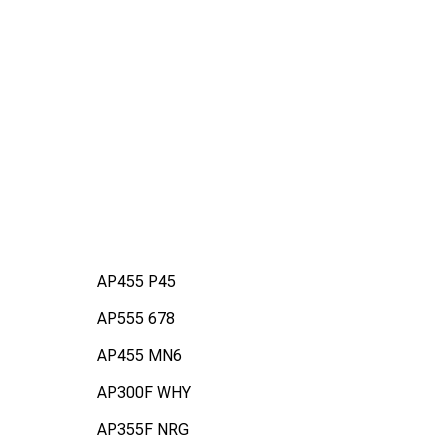
AP455 P45
AP555 678
AP455 MN6
AP300F WHY
AP355F NRG