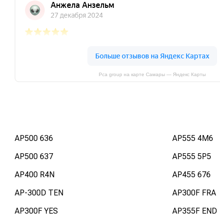
Pca group на карте Самары — Яндекс Карты
AP500 636
AP555 4M6
AP500 637
AP555 5P5
AP400 R4N
AP455 676
AP-300D TEN
AP300F FRA
AP300F YES
AP355F END