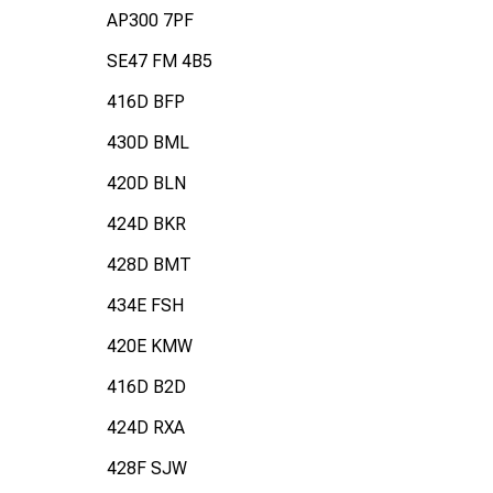
AP300 7PF
SE47 FM 4B5
416D BFP
430D BML
420D BLN
424D BKR
428D BMT
434E FSH
420E KMW
416D B2D
424D RXA
428F SJW