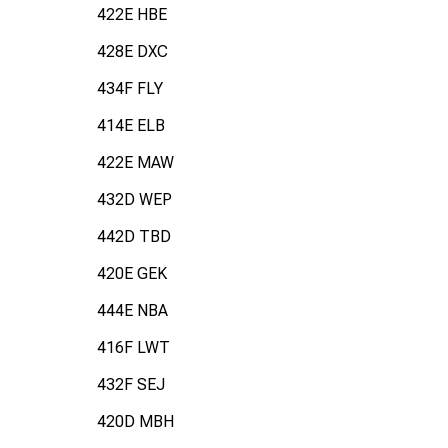
422E HBE
428E DXC
434F FLY
414E ELB
422E MAW
432D WEP
442D TBD
420E GEK
444E NBA
416F LWT
432F SEJ
420D MBH