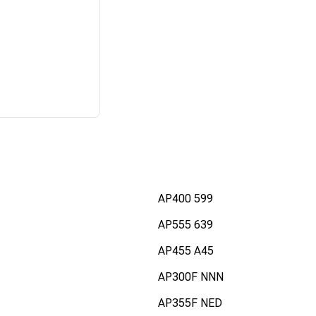
AP400 599
AP555 639
AP455 A45
AP300F NNN
AP355F NED