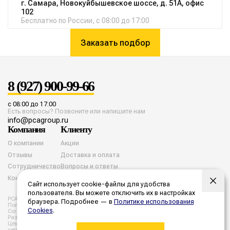
г. Самара, Новокуйбышевское шоссе, д. 51А, офис
102
Бесплатно по России, с 08:00 до 17:00
Заказать подбор
8 (927) 900-99-66
с 08:00 до 17:00
Есть вопросы? Позвоните или напишите нам
info@pcagroup.ru
Компания
Клиенту
О компании
Акции
Отзывы
Доставка и оплата
Сотрудничество
Вопросы и ответы
Контакты
Сайт использует cookie-файлы для удобства
пользователя. Вы можете отключить их в настройках
PCA group. Все права защищены. 2026 год.
браузера. Подробнее — в
Политике использования
Политика конфиденциальности
Согласие на обработку cookies
Cookies
.
Согласие на обработку персональных данных
Разработка и продвижение
Цены, указанные на сайте не являются публичной офертой. Все
цены и расчеты являются предварительными, а точную стоимость и