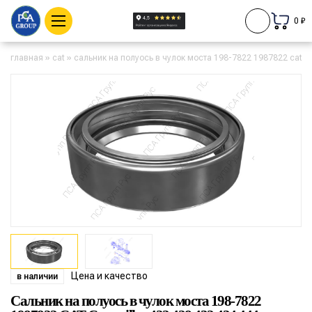
0 ₽
главная
»
cat
»
сальник на полуось в чулок моста 198-7822 1987822 cat cat
Цена и качество
в наличии
Сальник на полуось в чулок моста 198-7822