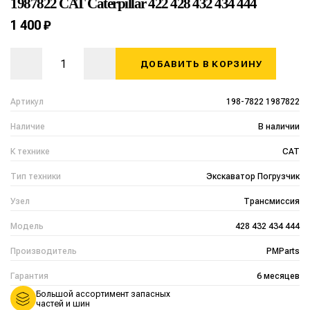
1987822 CAT Caterpillar 422 428 432 434 444
1 400 ₽
ДОБАВИТЬ В КОРЗИНУ
Артикул
198-7822 1987822
Наличие
В наличии
К технике
CAT
Тип техники
Экскаватор Погрузчик
Узел
Трансмиссия
Модель
428 432 434 444
Производитель
PMParts
Гарантия
6 месяцев
Большой ассортимент запасных
частей и шин