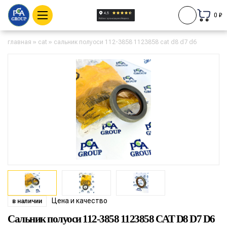
0 ₽
главная
»
cat
»
сальник полуоси 112-3858 1123858 cat d8 d7 d6
Цена и качество
в наличии
Сальник полуоси 112-3858 1123858 CAT D8 D7 D6