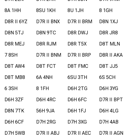
8A 1HH
8SU 1KH
8U 1JH
8 1GH
D8R II 6YZ
D7R II BNX
D7R II BRM
D8N 1XJ
D8N 5TJ
D8N 9TC
D8R DWJ
D8R JR8
D8R MEJ
D8R RJM
D8R T5X
D8T MLN
7 8SH
D7R II BNM
D7R II BRP
D8R II AKA
D8T AW4
D8T FCT
D8T FMC
D8T JJ5
D8T MB8
6A 4NH
6SU 3TH
6S 5CH
6 3SH
8 1FH
D6H 2TG
D6H 3YG
D6H 3ZF
D6H 4RC
D6H 6FC
D7R II BPT
D8N 7TK
56H 9JA
D6H 1FJ
D6H 4LG
D6H 6CF
D7H 2RG
D7H 3XG
D7H 4AB
D7H 5WB
D7R II ABJ
D7R II AEC
D7R II AGN