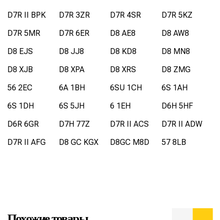
D7R II BPK
D7R 3ZR
D7R 4SR
D7R 5KZ
D7R 5MR
D7R 6ER
D8 AE8
D8 AW8
D8 EJS
D8 JJ8
D8 KD8
D8 MN8
D8 XJB
D8 XPA
D8 XRS
D8 ZMG
56 2EC
6A 1BH
6SU 1CH
6S 1AH
6S 1DH
6S 5JH
6 1EH
D6H 5HF
D6R 6GR
D7H 77Z
D7R II ACS
D7R II ADW
D7R II AFG
D8 GC KGX
D8GC M8D
57 8LB
Похожие товары