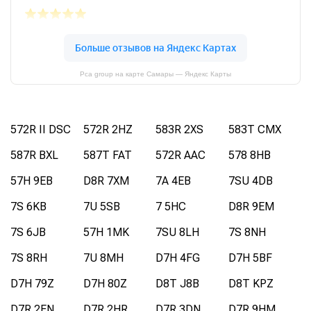
Pca group на карте Самары — Яндекс Карты
572R II DSC
572R 2HZ
583R 2XS
583T CMX
587R BXL
587T FAT
572R AAC
578 8HB
57H 9EB
D8R 7XM
7A 4EB
7SU 4DB
7S 6KB
7U 5SB
7 5HC
D8R 9EM
7S 6JB
57H 1MK
7SU 8LH
7S 8NH
7S 8RH
7U 8MH
D7H 4FG
D7H 5BF
D7H 79Z
D7H 80Z
D8T J8B
D8T KPZ
D7R 2EN
D7R 2HR
D7R 3DN
D7R 9HM