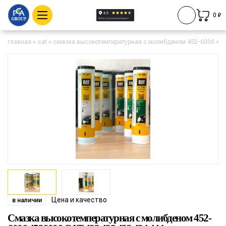
0 ₽
главная
»
cat
»
смазка высокотемпературная с молибденом 452-6006 4526
Цена и качество
в наличии
Смазка высокотемпературная с молибденом 452-