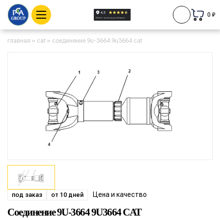
0 ₽
главная
»
cat
»
соединение 9u-3664 9u3664 cat
Цена и качество
под заказ
от 10 дней
Соединение 9U-3664 9U3664 CAT