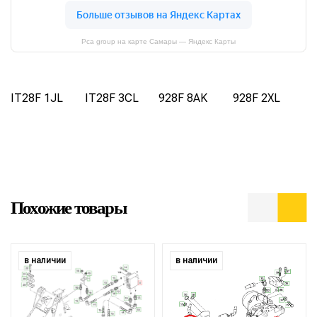
Pca group на карте Самары — Яндекс Карты
IT28F 1JL
IT28F 3CL
928F 8AK
928F 2XL
Похожие товары
в наличии
в наличии