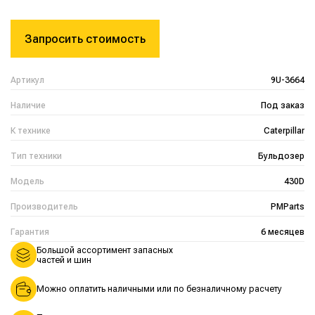
Запросить стоимость
Артикул
9U-3664
Наличие
Под заказ
К технике
Caterpillar
Тип техники
Бульдозер
Модель
430D
Производитель
PMParts
Гарантия
6 месяцев
Большой ассортимент запасных
частей и шин
Можно оплатить наличными или по безналичному расчету