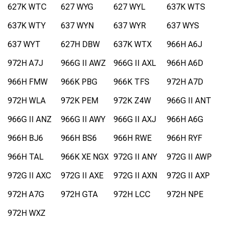
627K WTC
627 WYG
627 WYL
637K WTS
637K WTY
637 WYN
637 WYR
637 WYS
637 WYT
627H DBW
637K WTX
966H A6J
972H A7J
966G II AWZ
966G II AXL
966H A6D
966H FMW
966K PBG
966K TFS
972H A7D
972H WLA
972K PEM
972K Z4W
966G II ANT
966G II ANZ
966G II AWY
966G II AXJ
966H A6G
966H BJ6
966H BS6
966H RWE
966H RYF
966H TAL
966K XE NGX
972G II ANY
972G II AWP
972G II AXC
972G II AXE
972G II AXN
972G II AXP
972H A7G
972H GTA
972H LCC
972H NPE
972H WXZ