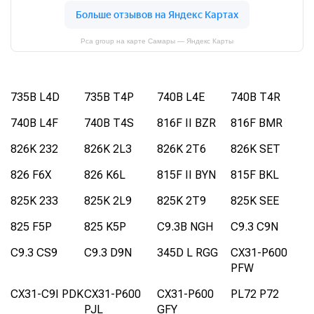
Pca group на карте Самары — Яндекс Карты
735B L4D
735B T4P
740B L4E
740B T4R
740B L4F
740B T4S
816F II BZR
816F BMR
826K 232
826K 2L3
826K 2T6
826K SET
826 F6X
826 K6L
815F II BYN
815F BKL
825K 233
825K 2L9
825K 2T9
825K SEE
825 F5P
825 K5P
C9.3B NGH
C9.3 C9N
C9.3 CS9
C9.3 D9N
345D L RGG
CX31-P600
PFW
CX31-C9I PDK
CX31-P600
CX31-P600
PL72 P72
PJL
GFY