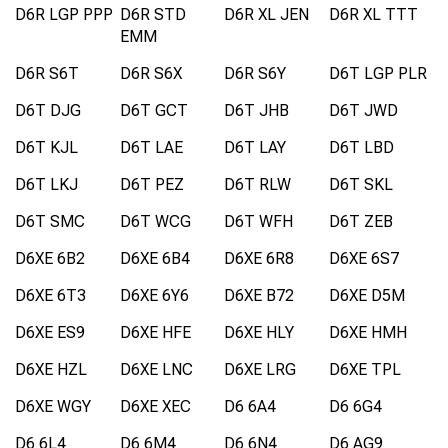
D6R LGP PPP
D6R STD
D6R XL JEN
D6R XL TTT
EMM
D6R S6T
D6R S6X
D6R S6Y
D6T LGP PLR
D6T DJG
D6T GCT
D6T JHB
D6T JWD
D6T KJL
D6T LAE
D6T LAY
D6T LBD
D6T LKJ
D6T PEZ
D6T RLW
D6T SKL
D6T SMC
D6T WCG
D6T WFH
D6T ZEB
D6XE 6B2
D6XE 6B4
D6XE 6R8
D6XE 6S7
D6XE 6T3
D6XE 6Y6
D6XE B72
D6XE D5M
D6XE ES9
D6XE HFE
D6XE HLY
D6XE HMH
D6XE HZL
D6XE LNC
D6XE LRG
D6XE TPL
D6XE WGY
D6XE XEC
D6 6A4
D6 6G4
D6 6L4
D6 6M4
D6 6N4
D6 AG9