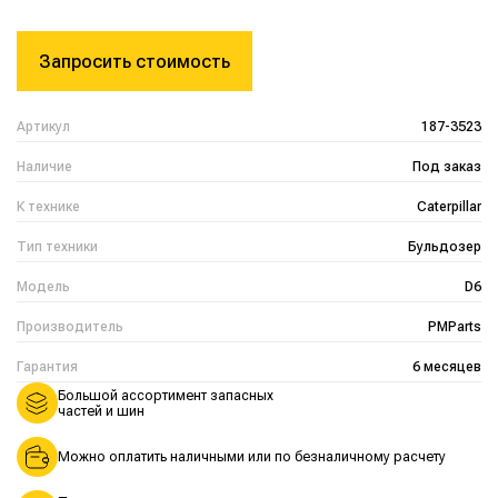
Запросить стоимость
Артикул
187-3523
Наличие
Под заказ
К технике
Caterpillar
Тип техники
Бульдозер
Модель
D6
Производитель
PMParts
Гарантия
6 месяцев
Большой ассортимент запасных
частей и шин
Можно оплатить наличными или по безналичному расчету