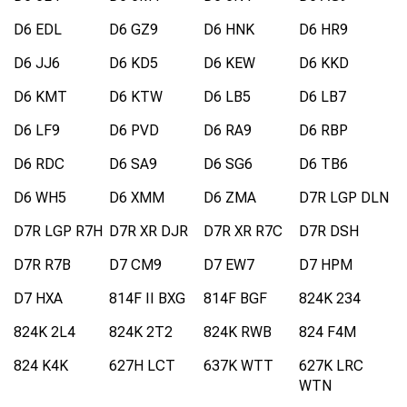
D6 EDL
D6 GZ9
D6 HNK
D6 HR9
D6 JJ6
D6 KD5
D6 KEW
D6 KKD
D6 KMT
D6 KTW
D6 LB5
D6 LB7
D6 LF9
D6 PVD
D6 RA9
D6 RBP
D6 RDC
D6 SA9
D6 SG6
D6 TB6
D6 WH5
D6 XMM
D6 ZMA
D7R LGP DLN
D7R LGP R7H
D7R XR DJR
D7R XR R7C
D7R DSH
D7R R7B
D7 CM9
D7 EW7
D7 HPM
D7 HXA
814F II BXG
814F BGF
824K 234
824K 2L4
824K 2T2
824K RWB
824 F4M
824 K4K
627H LCT
637K WTT
627K LRC
WTN