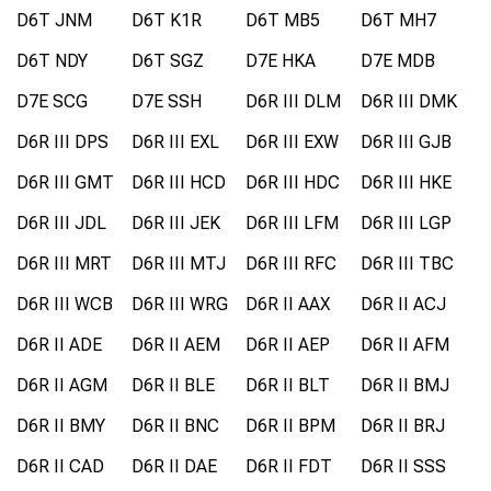
D6T JNM
D6T K1R
D6T MB5
D6T MH7
D6T NDY
D6T SGZ
D7E HKA
D7E MDB
D7E SCG
D7E SSH
D6R III DLM
D6R III DMK
D6R III DPS
D6R III EXL
D6R III EXW
D6R III GJB
D6R III GMT
D6R III HCD
D6R III HDC
D6R III HKE
D6R III JDL
D6R III JEK
D6R III LFM
D6R III LGP
D6R III MRT
D6R III MTJ
D6R III RFC
D6R III TBC
D6R III WCB
D6R III WRG
D6R II AAX
D6R II ACJ
D6R II ADE
D6R II AEM
D6R II AEP
D6R II AFM
D6R II AGM
D6R II BLE
D6R II BLT
D6R II BMJ
D6R II BMY
D6R II BNC
D6R II BPM
D6R II BRJ
D6R II CAD
D6R II DAE
D6R II FDT
D6R II SSS