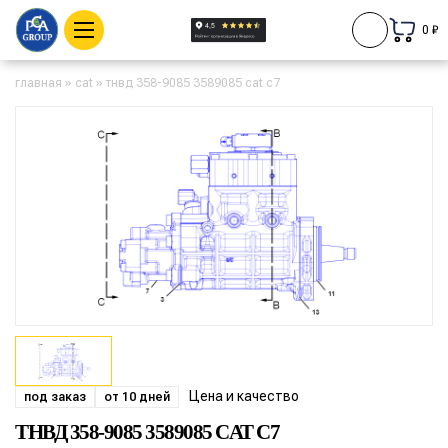
0 ₽
главная
»
cat
»
тнвд 358-9085 3589085 cat c7
Цена и качество
под заказ
от 10 дней
ТНВД 358-9085 3589085 CAT C7