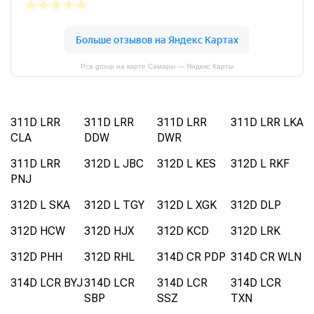
Pca group на карте Самары — Яндекс Карты
311D LRR
311D LRR
311D LRR
311D LRR LKA
CLA
DDW
DWR
311D LRR
312D L JBC
312D L KES
312D L RKF
PNJ
312D L SKA
312D L TGY
312D L XGK
312D DLP
312D HCW
312D HJX
312D KCD
312D LRK
312D PHH
312D RHL
314D CR PDP
314D CR WLN
314D LCR BYJ
314D LCR
314D LCR
314D LCR
SBP
SSZ
TXN