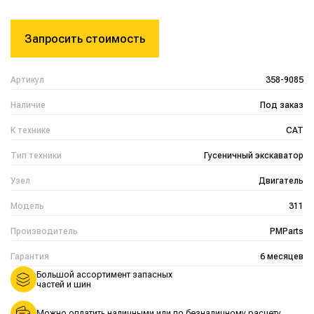
Запросить стоимость
Артикул
358-9085
Наличие
Под заказ
К технике
CAT
Тип техники
Гусеничный экскаватор
Узел
Двигатель
Модель
311
Производитель
PMParts
Гарантия
6 месяцев
Большой ассортимент запасных
частей и шин
Можно оплатить наличными или по безналичному расчету