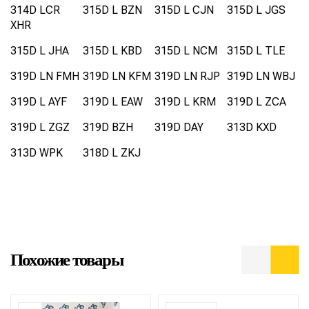
314D LCR
315D L BZN
315D L CJN
315D L JGS
XHR
315D L JHA
315D L KBD
315D L NCM
315D L TLE
319D LN FMH
319D LN KFM
319D LN RJP
319D LN WBJ
319D L AYF
319D L EAW
319D L KRM
319D L ZCA
319D L ZGZ
319D BZH
319D DAY
313D KXD
313D WPK
318D L ZKJ
Похожие товары