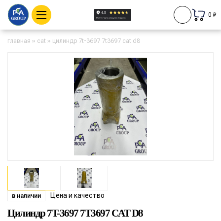
0 ₽
главная
»
cat
»
цилиндр 7t-3697 7t3697 cat d8
Цена и качество
в наличии
Цилиндр 7T-3697 7T3697 CAT D8