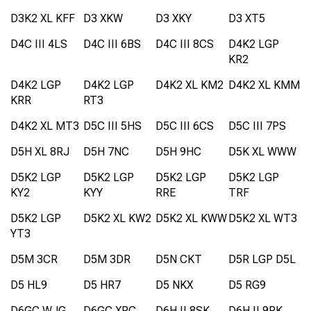
D3K2 XL KFF
D3 XKW
D3 XKY
D3 XT5
D4C III 4LS
D4C III 6BS
D4C III 8CS
D4K2 LGP
KR2
D4K2 LGP
D4K2 LGP
D4K2 XL KM2
D4K2 XL KMM
KRR
RT3
D4K2 XL MT3
D5C III 5HS
D5C III 6CS
D5C III 7PS
D5H XL 8RJ
D5H 7NC
D5H 9HC
D5K XL WWW
D5K2 LGP
D5K2 LGP
D5K2 LGP
D5K2 LGP
KY2
KYY
RRE
TRF
D5K2 LGP
D5K2 XL KW2
D5K2 XL KWW
D5K2 XL WT3
YT3
D5M 3CR
D5M 3DR
D5N CKT
D5R LGP D5L
D5 HL9
D5 HR7
D5 NKX
D5 RG9
D6GC WJG
D6GC XPC
D6H II 8SK
D6H II 9RK