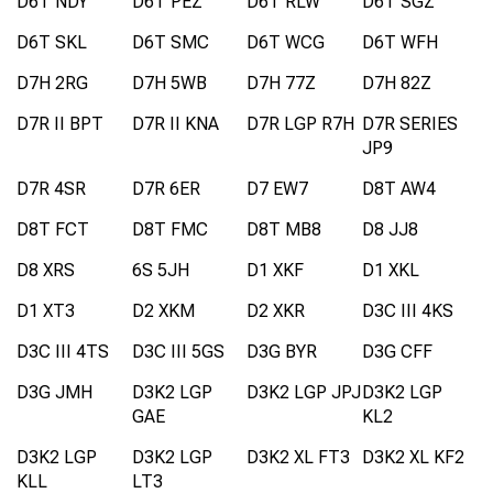
D6T NDY
D6T PEZ
D6T RLW
D6T SGZ
D6T SKL
D6T SMC
D6T WCG
D6T WFH
D7H 2RG
D7H 5WB
D7H 77Z
D7H 82Z
D7R II BPT
D7R II KNA
D7R LGP R7H
D7R SERIES
JP9
D7R 4SR
D7R 6ER
D7 EW7
D8T AW4
D8T FCT
D8T FMC
D8T MB8
D8 JJ8
D8 XRS
6S 5JH
D1 XKF
D1 XKL
D1 XT3
D2 XKM
D2 XKR
D3C III 4KS
D3C III 4TS
D3C III 5GS
D3G BYR
D3G CFF
D3G JMH
D3K2 LGP
D3K2 LGP JPJ
D3K2 LGP
GAE
KL2
D3K2 LGP
D3K2 LGP
D3K2 XL FT3
D3K2 XL KF2
KLL
LT3