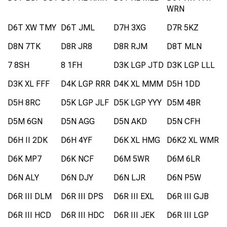
WRN
D6T XW TMY
D6T JML
D7H 3XG
D7R 5KZ
D8N 7TK
D8R JR8
D8R RJM
D8T MLN
7 8SH
8 1FH
D3K LGP JTD
D3K LGP LLL
D3K XL FFF
D4K LGP RRR
D4K XL MMM
D5H 1DD
D5H 8RC
D5K LGP JLF
D5K LGP YYY
D5M 4BR
D5M 6GN
D5N AGG
D5N AKD
D5N CFH
D6H II 2DK
D6H 4YF
D6K XL HMG
D6K2 XL WMR
D6K MP7
D6K NCF
D6M 5WR
D6M 6LR
D6N ALY
D6N DJY
D6N LJR
D6N P5W
D6R III DLM
D6R III DPS
D6R III EXL
D6R III GJB
D6R III HCD
D6R III HDC
D6R III JEK
D6R III LGP