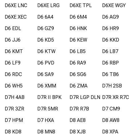
D6XE LNC
D6XE LRG
D6XE TPL
D6XE WGY
D6XE XEC
D6 6A4
D6 6M4
D6 AG9
D6 EDL
D6 GZ9
D6 HNK
D6 HR9
D6 JJ6
D6 KD5
D6 KEW
D6 KKD
D6 KMT
D6 KTW
D6 LB5
D6 LB7
D6 LF9
D6 PVD
D6 RA9
D6 RBP
D6 RDC
D6 SA9
D6 SG6
D6 TB6
D6 WH5
D6 XMM
D6 ZMA
D7H 2SB
D7H 4AB
D7R II BPK
D7R LGP DLN
D7R XR R7C
D7R 3ZR
D7R 5MR
D7R R7B
D7 CM9
D7 HPM
D7 HXA
D8 AE8
D8 AW8
D8 KD8
D8 MN8
D8 XJB
D8 XPA