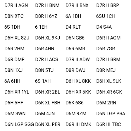
D7R II AGN
D7R II BNM
D7R II BNX
D7R II BRP
D8N 9TC
D8R II 6YZ
6A 1BH
6SU 1CH
6S 1DH
6 1EH
D4 RLT
D4 S4A
D6H XL 8ZJ
D6H XL 9KJ
D6N GB6
D6R II AGM
D6R 2HM
D6R 4HN
D6R 6MR
D6R 7GR
D6R DMP
D7R II ACS
D7R II ADW
D7R II BRM
D8N 1XJ
D8N 5TJ
D8R DWJ
D8R MEJ
6A 6HH
6S 1AH
D6H XL 8KK
D6H XL 9LK
D6H XR 1YL
D6H XR 2BL
D6H XR 5KK
D6H XR 6CK
D6H 5HF
D6K XL FBH
D6K 6S6
D6M 2RN
D6M 3WN
D6M 4JN
D6M 9ZM
D6N LGP PBA
D6N LGP SGG
D6N XL PER
D6R III DMK
D6R III TBC