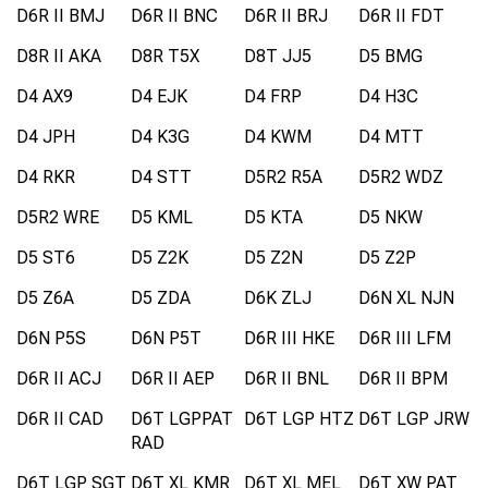
D6R II BMJ
D6R II BNC
D6R II BRJ
D6R II FDT
D8R II AKA
D8R T5X
D8T JJ5
D5 BMG
D4 AX9
D4 EJK
D4 FRP
D4 H3C
D4 JPH
D4 K3G
D4 KWM
D4 MTT
D4 RKR
D4 STT
D5R2 R5A
D5R2 WDZ
D5R2 WRE
D5 KML
D5 KTA
D5 NKW
D5 ST6
D5 Z2K
D5 Z2N
D5 Z2P
D5 Z6A
D5 ZDA
D6K ZLJ
D6N XL NJN
D6N P5S
D6N P5T
D6R III HKE
D6R III LFM
D6R II ACJ
D6R II AEP
D6R II BNL
D6R II BPM
D6R II CAD
D6T LGPPAT
D6T LGP HTZ
D6T LGP JRW
RAD
D6T LGP SGT
D6T XL KMR
D6T XL MEL
D6T XW PAT