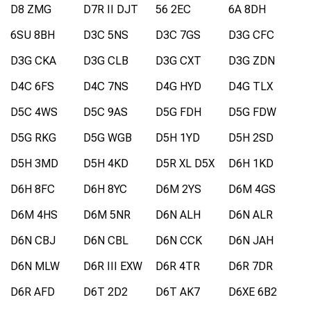
D8 ZMG
D7R II DJT
56 2EC
6A 8DH
6SU 8BH
D3C 5NS
D3C 7GS
D3G CFC
D3G CKA
D3G CLB
D3G CXT
D3G ZDN
D4C 6FS
D4C 7NS
D4G HYD
D4G TLX
D5C 4WS
D5C 9AS
D5G FDH
D5G FDW
D5G RKG
D5G WGB
D5H 1YD
D5H 2SD
D5H 3MD
D5H 4KD
D5R XL D5X
D6H 1KD
D6H 8FC
D6H 8YC
D6M 2YS
D6M 4GS
D6M 4HS
D6M 5NR
D6N ALH
D6N ALR
D6N CBJ
D6N CBL
D6N CCK
D6N JAH
D6N MLW
D6R III EXW
D6R 4TR
D6R 7DR
D6R AFD
D6T 2D2
D6T AK7
D6XE 6B2