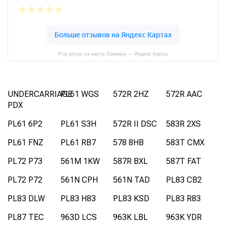
Pca group на карте Самары — Яндекс Карты
UNDERCARRIAGE
PL61 WGS
572R 2HZ
572R AAC
PDX
PL61 6P2
PL61 S3H
572R II DSC
583R 2XS
PL61 FNZ
PL61 RB7
578 8HB
583T CMX
PL72 P73
561M 1KW
587R BXL
587T FAT
PL72 P72
561N CPH
561N TAD
PL83 CB2
PL83 DLW
PL83 H83
PL83 KSD
PL83 R83
PL87 TEC
963D LCS
963K LBL
963K YDR