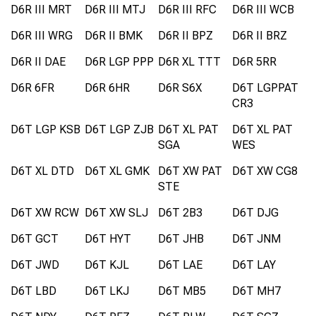
D6R III MRT
D6R III MTJ
D6R III RFC
D6R III WCB
D6R III WRG
D6R II BMK
D6R II BPZ
D6R II BRZ
D6R II DAE
D6R LGP PPP
D6R XL TTT
D6R 5RR
D6R 6FR
D6R 6HR
D6R S6X
D6T LGPPAT
CR3
D6T LGP KSB
D6T LGP ZJB
D6T XL PAT
D6T XL PAT
SGA
WES
D6T XL DTD
D6T XL GMK
D6T XW PAT
D6T XW CG8
STE
D6T XW RCW
D6T XW SLJ
D6T 2B3
D6T DJG
D6T GCT
D6T HYT
D6T JHB
D6T JNM
D6T JWD
D6T KJL
D6T LAE
D6T LAY
D6T LBD
D6T LKJ
D6T MB5
D6T MH7