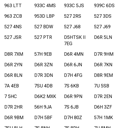
963 LTT
933C 4MS
933C 5JS
939C 6DS
963 ZCB
953D LBP
527 2RS
527 3DS
527 4NS
527 BDW
527 J68
527 J69
527 JSR
527 PTR
D5HTSK II
D6R 5LN
7EG
D8R 7XM
57H 9EB
D6R 4MN
D7R 9HM
D6R 2YN
D6R 3ZN
D6R 6JN
D6R 7KN
D6R 8LN
D7R 3DN
D7H 4FG
D8R 9EM
7A 4EB
7SU 4DB
7S 6KB
7U 5SB
7 5HC
D6K2 MXK
D6R 9PN
D7R 2EN
D7R 2HR
56H 9JA
7S 6JB
D6H 3ZF
D6R 9BM
D7H 5BF
D7H 80Z
57H 1MK