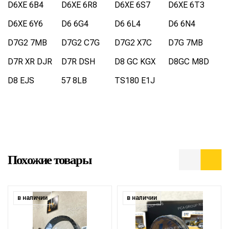
D6XE 6B4
D6XE 6R8
D6XE 6S7
D6XE 6T3
D6XE 6Y6
D6 6G4
D6 6L4
D6 6N4
D7G2 7MB
D7G2 C7G
D7G2 X7C
D7G 7MB
D7R XR DJR
D7R DSH
D8 GC KGX
D8GC M8D
D8 EJS
57 8LB
TS180 E1J
Похожие товары
в наличии
в наличии