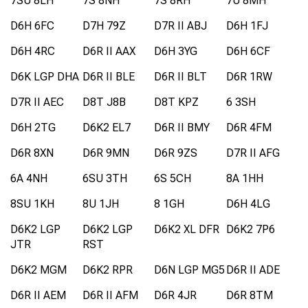
7SU 8LH
7S 8NH
7S 8RH
7U 8MH
D6H 6FC
D7H 79Z
D7R II ABJ
D6H 1FJ
D6H 4RC
D6R II AAX
D6H 3YG
D6H 6CF
D6K LGP DHA
D6R II BLE
D6R II BLT
D6R 1RW
D7R II AEC
D8T J8B
D8T KPZ
6 3SH
D6H 2TG
D6K2 EL7
D6R II BMY
D6R 4FM
D6R 8XN
D6R 9MN
D6R 9ZS
D7R II AFG
6A 4NH
6SU 3TH
6S 5CH
8A 1HH
8SU 1KH
8U 1JH
8 1GH
D6H 4LG
D6K2 LGP
D6K2 LGP
D6K2 XL DFR
D6K2 7P6
JTR
RST
D6K2 MGM
D6K2 RPR
D6N LGP MG5
D6R II ADE
D6R II AEM
D6R II AFM
D6R 4JR
D6R 8TM