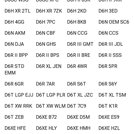
D6H XR 2TL
D6H XR 7ZK
D6H 2KD
D6H 3ED
D6H 4GG
D6H 7PC
D6H 8KB
D6N OEM SC6
D6N AKM
D6N CBF
D6N CCG
D6N CCS
D6N DJA
D6N GHS
D6R III GMT
D6R III JDL
D6R II BPP
D6R II BPS
D6R II BRE
D6R II SSS
D6R STD
D6R XL JEN
D6R 4WR
D6R 5PR
EMM
D6R 6GR
D6R 7AR
D6R S6T
D6R S6Y
D6T LGP EJJ
D6T LGP PLR
D6T XL JZC
D6T XL TSM
D6T XW RRK
D6T XW WLM
D6T 7C9
D6T K1R
D6T ZEB
D6XE B72
D6XE D5M
D6XE ES9
D6XE HFE
D6XE HLY
D6XE HMH
D6XE HZL