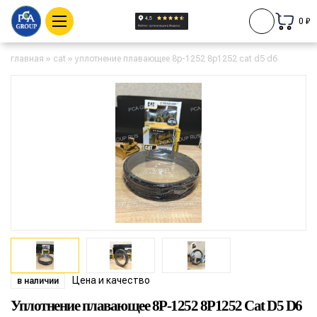
0 ₽
главная
»
cat
»
уплотнение плавающее 8p-1252 8p1252 cat d5 d6
Цена и качество
в наличии
Уплотнение плавающее 8P-1252 8P1252 Cat D5 D6