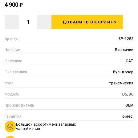
4 900 ₽
ДОБАВИТЬ В КОРЗИНУ
Артикул
8P-1252
Наличие
В наличии
К технике
CAT
Тип техники
Бульдозер
Узел
трансмиссия
Модель
D5, D6
Производитель
OEM
Гарантия
6 мес.
Большой ассортимент запасных
частей и шин