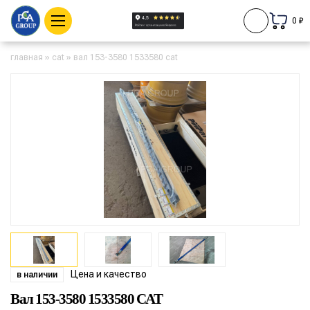
0 ₽
главная
»
cat
»
вал 153-3580 1533580 cat
Цена и качество
в наличии
Вал 153-3580 1533580 CAT