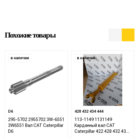
Похожие товары
в наличии
в наличии
D6
428 432 434 444
295-5702 2955702 3W-6551
113-1149 1131149
3W6551 Вал CAT Caterpillar
Карданный вал CAT
D6
Caterpillar 422 428 432 434
444