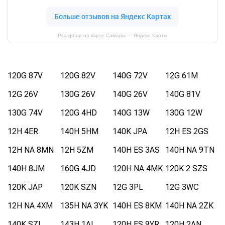
Pca group на карте Самары — Яндекс Карты
120G 87V
120G 82V
140G 72V
12G 61M
12G 26V
130G 26V
140G 26V
140G 81V
130G 74V
120G 4HD
140G 13W
130G 12W
12H 4ER
140H 5HM
140K JPA
12H ES 2GS
12H NA 8MN
12H 5ZM
140H ES 3AS
140H NA 9TN
140H 8JM
160G 4JD
120H NA 4MK
120K 2 SZS
120K JAP
120K SZN
12G 3PL
12G 3WC
12H NA 4XM
135H NA 3YK
140H ES 8KM
140H NA 2ZK
140K SZL
143H 1AL
120H ES 9YR
120H 2AN