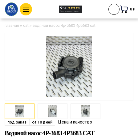
0 ₽
главная
»
cat
»
водяной насос 4p-3683 4p3683 cat
Цена и качество
под заказ
от 10 дней
Водяной насос 4P-3683 4P3683 CAT