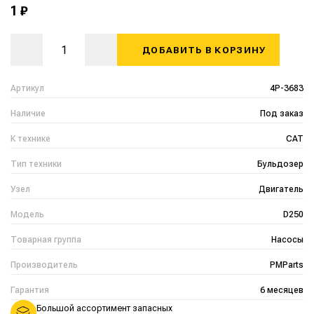
1 ₽
ДОБАВИТЬ В КОРЗИНУ
Артикул
4P-3683
Наличие
Под заказ
К технике
CAT
Тип техники
Бульдозер
Узел
Двигатель
Модель
D250
Товарная группа
Насосы
Производитель
PMParts
Гарантия
6 месяцев
Большой ассортимент запасных