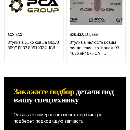
3CX 4CX
428,432,434,444
Втулка в ушко ковша G65/0
Втулка в челюсть ковша
809/10032 80910032 JCB
соединение с отвалом 9R-
4675 9R4675 CAT
Caterpillar 422 428 432 434
444
Закажите подбор
детали
под
вашу спецтехнику
Оставьте номер и наш менеджер быстро
подберет подходящую запчасть