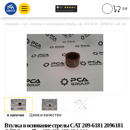
0 ₽
главная
»
cat
»
втулка в основание стрелы cat 209-6181 2096181 cat caterp
Цена и качество
в наличии
Втулка в основание стрелы CAT 209-6181 2096181