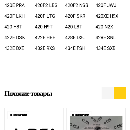
420E PRA
420F2 LBS
420F2 NSB
420F JWJ
420F LKH
420F LTG
420F SKR
420XE H9X
420 H8T
420 H9T
420 L8T
420 N2X
422E DSK
422E HBE
428E DXC
428E SNL
432E BXE
432E RXS
434E FSH
434E SXB
Похожие товары
в наличии
в наличии