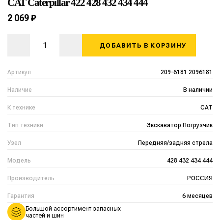
CAT Caterpillar 422 428 432 434 444
2 069 ₽
ДОБАВИТЬ В КОРЗИНУ
Артикул
209-6181 2096181
Наличие
В наличии
К технике
CAT
Тип техники
Экскаватор Погрузчик
Узел
Передняя/задняя стрела
Модель
428 432 434 444
Производитель
РОССИЯ
Гарантия
6 месяцев
Большой ассортимент запасных
частей и шин