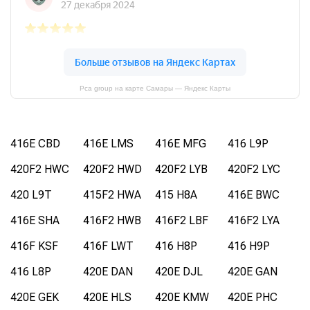
Pca group на карте Самары — Яндекс Карты
416E CBD
416E LMS
416E MFG
416 L9P
420F2 HWC
420F2 HWD
420F2 LYB
420F2 LYC
420 L9T
415F2 HWA
415 H8A
416E BWC
416E SHA
416F2 HWB
416F2 LBF
416F2 LYA
416F KSF
416F LWT
416 H8P
416 H9P
416 L8P
420E DAN
420E DJL
420E GAN
420E GEK
420E HLS
420E KMW
420E PHC