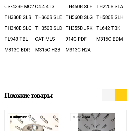
CS-433E MC2
C4.4 4T3
TH460B SLF
TH220B SLA
TH330B SLB
TH360B SLE
TH560B SLG
TH580B SLH
TH340B SLC
TH350B SLD
TH355B JRK
TL642 TBK
TL943 TBL
CAT MLS
914G PDF
M315C BDM
M313C BDR
M315C H2B
M313C H2A
Похожие товары
в наличии
в наличии