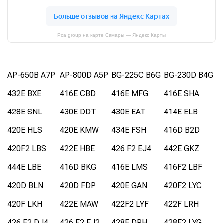
Pca group на карте Самары — Яндекс Карты
AP-650B A7P
AP-800D A5P
BG-225C B6G
BG-230D B4G
432E BXE
416E CBD
416E MFG
416E SHA
428E SNL
430E DDT
430E EAT
414E ELB
420E HLS
420E KMW
434E FSH
416D B2D
420F2 LBS
422E HBE
426 F2 EJ4
442E GKZ
444E LBE
416D BKG
416E LMS
416F2 LBF
420D BLN
420D FDP
420E GAN
420F2 LYC
420F LKH
422E MAW
422F2 LYF
422F LRH
426 F2 DJ4
426 F2 EJ2
428E DPH
428F2 LYG