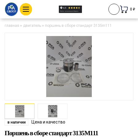
0 ₽
главная
»
двигатель
»
поршень в сборе стандарт 3135m111
Цена и качество
в наличии
Поршень в сборе стандарт 3135M111