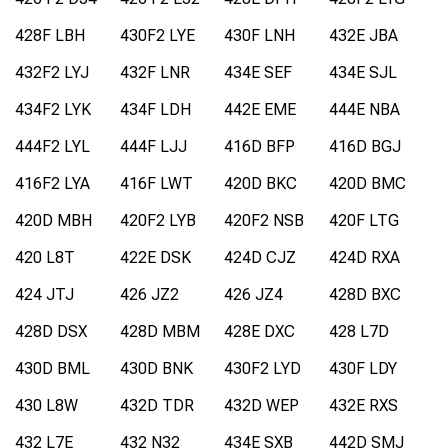
428F LBH
430F2 LYE
430F LNH
432E JBA
432F2 LYJ
432F LNR
434E SEF
434E SJL
434F2 LYK
434F LDH
442E EME
444E NBA
444F2 LYL
444F LJJ
416D BFP
416D BGJ
416F2 LYA
416F LWT
420D BKC
420D BMC
420D MBH
420F2 LYB
420F2 NSB
420F LTG
420 L8T
422E DSK
424D CJZ
424D RXA
424 JTJ
426 JZ2
426 JZ4
428D BXC
428D DSX
428D MBM
428E DXC
428 L7D
430D BML
430D BNK
430F2 LYD
430F LDY
430 L8W
432D TDR
432D WEP
432E RXS
432 L7E
432 N32
434E SXB
442D SMJ