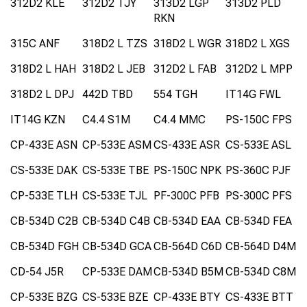
312D2 KLE
312D2 TJY
313D2 LGP
313D2 PLD
RKN
315C ANF
318D2 L TZS
318D2 L WGR
318D2 L XGS
318D2 L HAH
318D2 L JEB
312D2 L FAB
312D2 L MPP
318D2 L DPJ
442D TBD
554 TGH
IT14G FWL
IT14G KZN
C4.4 S1M
C4.4 MMC
PS-150C FPS
CP-433E ASN
CP-533E ASM
CS-433E ASR
CS-533E ASL
CS-533E DAK
CS-533E TBE
PS-150C NPK
PS-360C PJF
CP-533E TLH
CS-533E TJL
PF-300C PFB
PS-300C PFS
CB-534D C2B
CB-534D C4B
CB-534D EAA
CB-534D FEA
CB-534D FGH
CB-534D GCA
CB-564D C6D
CB-564D D4M
CD-54 J5R
CP-533E DAM
CB-534D B5M
CB-534D C8M
CP-533E BZG
CS-533E BZE
CP-433E BTY
CS-433E BTT