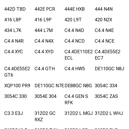
442D TBD
442E PCR
444E HXB
444 N4N
416 L8P
416 L9P
420 L9T
420 N2X
434 L7K
444 L7M
C4.4 N4D
C4.4 N4E
C4.4 N4R
C4.4 N4X
C4.4 NCD
C4.4 NCE
C4.4 XYC
C4.4 XYD
C4.4DE110E2
C4.4DE55E2
ECL
EC7
C4.4DE55E2
C4.4 GTH
C4.4 HW5
DE110GC N8J
GT6
XQP100 PR9
DE110GC N7E
DE88GC N8G
3054C 334
3054C 330
3054E 304
C4.4 GEN S
3054C ZAS
RFK
C3.3 E3J
312D2 GC
312D2 L MGJ
312D2 L WHJ
RXZ