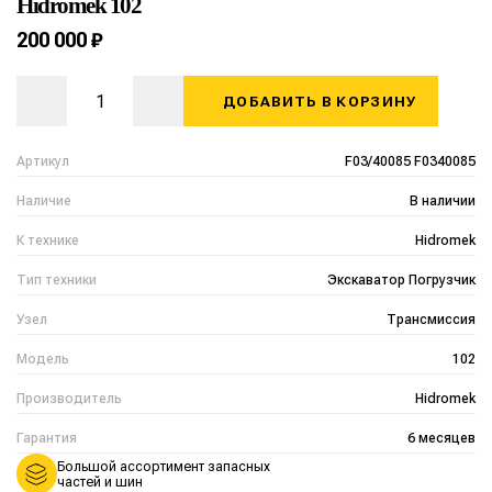
Hidromek 102
200 000 ₽
ДОБАВИТЬ В КОРЗИНУ
Артикул
F03/40085 F0340085
Наличие
В наличии
К технике
Hidromek
Тип техники
Экскаватор Погрузчик
Узел
Трансмиссия
Модель
102
Производитель
Hidromek
Гарантия
6 месяцев
Большой ассортимент запасных
частей и шин