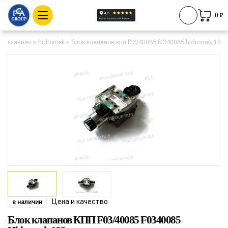
0 ₽
главная
»
hidromek
»
блок клапанов кпп f03/40085 f0340085 hidromek 102
Цена и качество
в наличии
Блок клапанов КПП F03/40085 F0340085