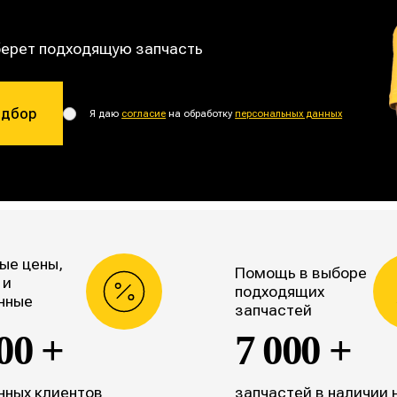
берет подходящую запчасть
одбор
Я даю
согласие
на обработку
персональных данных
ые цены,
Помощь в выборе
 и
подходящих
нные
запчастей
00 +
7 000 +
нных клиентов
запчастей в наличии 