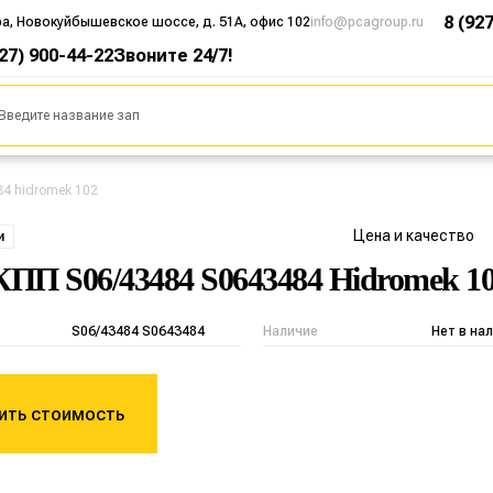
8 (92
ра, Новокуйбышевское шоссе, д. 51А, офис 102
info@pcagroup.ru
927) 900-44-22
Звоните 24/7!
84 hidromek 102
Цена и качество
и
КПП S06/43484 S0643484 Hidromek 1
S06/43484 S0643484
Наличие
Нет в на
ить стоимость