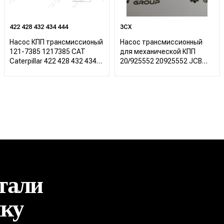
422 428 432 434 444
3CX
Насос КПП трансмиссионый
Насос трансмиссионный
121-7385 1217385 CAT
для механической КПП
Caterpillar 422 428 432 434
20/925552 20925552 JCB
444
3CX
тали
ику