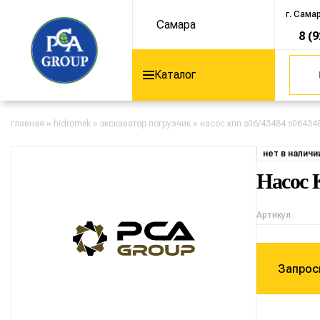
г. Сама
Самара
8 (
Каталог
главная
»
hidromek
»
экскаватор погрузчик
»
насос кпп s06/43484 s06434
нет в наличи
Насос 
Артикул
Запрос