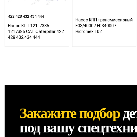
422 428 432 434 444
Насос КПП трансмиссионый
Насос КПП 121-7385
F03/40007 F0340007
1217385 CAT Caterpillar 422
Hidromek 102
428 432 434 444
Закажите подбор
де
под вашу спецтехн