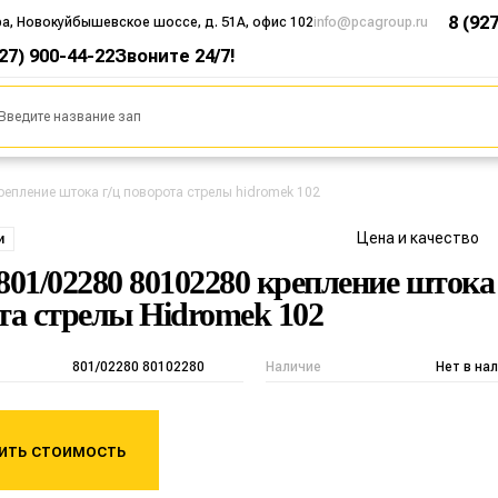
8 (92
ра, Новокуйбышевское шоссе, д. 51А, офис 102
info@pcagroup.ru
927) 900-44-22
Звоните 24/7!
репление штока г/ц поворота стрелы hidromek 102
Цена и качество
и
801/02280 80102280 крепление штока 
та стрелы Hidromek 102
801/02280 80102280
Наличие
Нет в на
ить стоимость