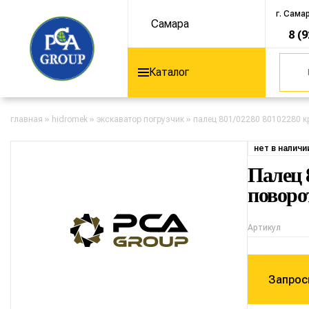
г. Сама
Самара
8 (
Каталог
главная
»
hidromek
»
экскаватор погрузчик
»
палец 801/02280 80102280 к
нет в наличи
Палец 
поворо
Артикул
Запрос