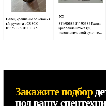
3CX
Палец крепление основания
г/ц рукояти JCB 3CX
811/90585 81190585 Палец
811/50569 81150569
крепление штока г/ц
телескопической рукояти
JCB 3CX 4CX
Закажите подбор
де
под вашу спецтехн