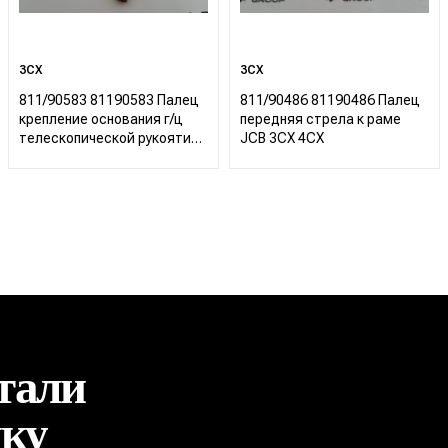
3CX
3CX
811/90583 81190583 Палец
811/90486 81190486 Палец
крепление основания г/ц
передняя стрела к раме
телескопической рукояти
JCB 3CX 4CX
JCB 3CX
тали
ику