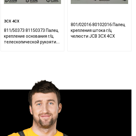
3CX 4CX
801/02016 80102016 Палец
811/50373 81150373 Палец
крепления штока г/ц
крепление основания г/ц
челюсти JCB 3CX 4CX
телескопической рукояти
JCB 3CX