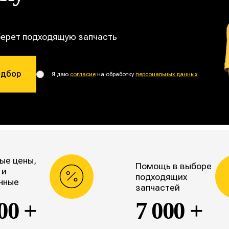
берет подходящую запчасть
одбор
Я даю
согласие
на обработку
персональных данных
ые цены,
Помощь в выборе
 и
подходящих
нные
запчастей
00 +
7 000 +