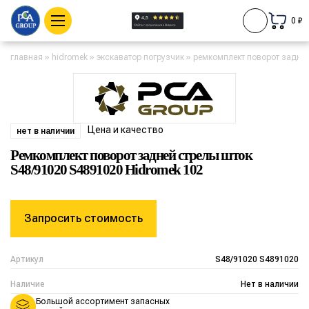
0 ₽
главная
»
hidromek
»
экскаватор погрузчик
»
ремкомплект поворот задней
Цена и качество
нет в наличии
Ремкомплект поворот задней стрелы шток
S48/91020 S4891020 Hidromek 102
Запросить стоимость
Артикул
S48/91020 S4891020
Наличие
Нет в наличии
Большой ассортимент запасных