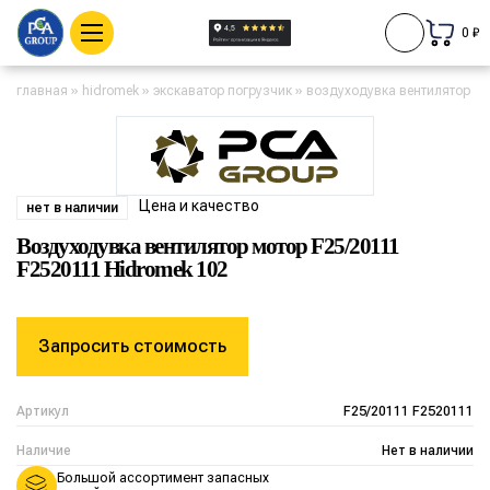
0 ₽
главная
»
hidromek
»
экскаватор погрузчик
»
воздуходувка вентилятор мо
Цена и качество
нет в наличии
Воздуходувка вентилятор мотор F25/20111
F2520111 Hidromek 102
Запросить стоимость
Артикул
F25/20111 F2520111
Наличие
Нет в наличии
Большой ассортимент запасных