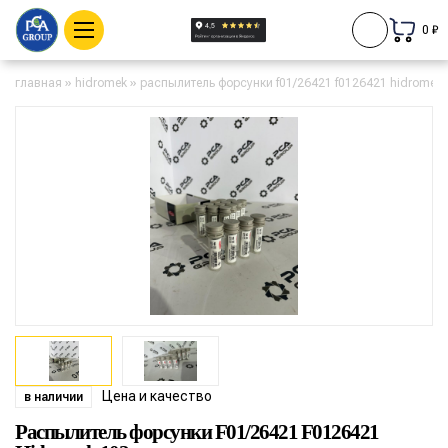
0 ₽
главная
»
hidromek
»
распылитель форсунки f01/26421 f0126421 hidromek 
Цена и качество
в наличии
Распылитель форсунки F01/26421 F0126421