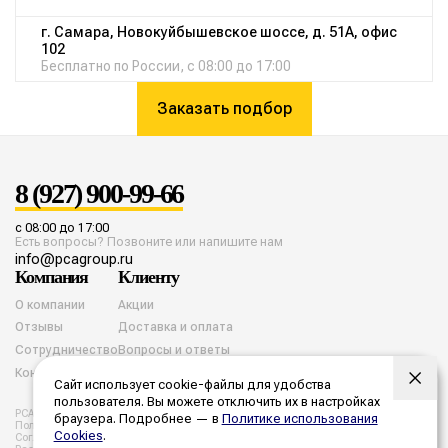
г. Самара, Новокуйбышевское шоссе, д. 51А, офис
102
Бесплатно по России, с 08:00 до 17:00
Заказать подбор
8 (927) 900-99-66
с 08:00 до 17:00
Есть вопросы? Позвоните или напишите нам
info@pcagroup.ru
Компания
Клиенту
О компании
Акции
Отзывы
Доставка и оплата
Сотрудничество
Вопросы и ответы
Контакты
Сайт использует cookie-файлы для удобства
пользователя. Вы можете отключить их в настройках
PCA group. Все права защищены. 2026 год.
браузера. Подробнее — в
Политике использования
Политика конфиденциальности
Согласие на обработку cookies
Cookies
.
Согласие на обработку персональных данных