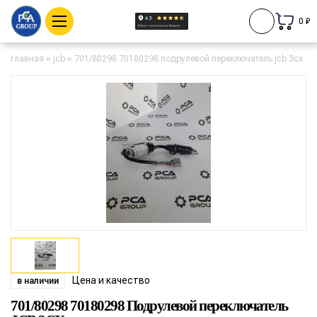
0 ₽
главная
»
jcb
»
701/80298 70180298 подрулевой переключатель jcb 3cx
Цена и качество
в наличии
701/80298 70180298 Подрулевой переключатель