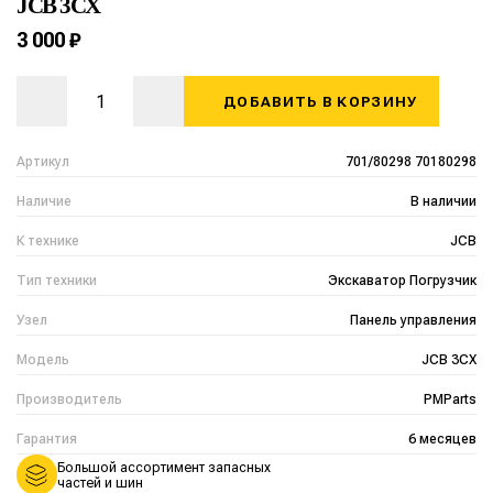
JCB 3CX
3 000 ₽
ДОБАВИТЬ В КОРЗИНУ
Артикул
701/80298 70180298
Наличие
В наличии
К технике
JCB
Тип техники
Экскаватор Погрузчик
Узел
Панель управления
Модель
JCB 3CX
Производитель
PMParts
Гарантия
6 месяцев
Большой ассортимент запасных
частей и шин