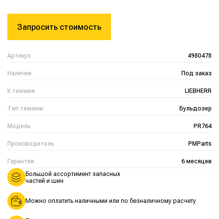
Запросить стоимость
Артикул
4980478
Наличие
Под заказ
К технике
LIEBHERR
Тип техники
Бульдозер
Модель
PR764
Производитель
PMParts
Гарантия
6 месяцев
Большой ассортимент запасных
частей и шин
Можно оплатить наличными или по безналичному расчету