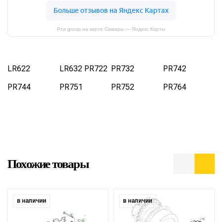
Pca group на карте Самары — Яндекс Карты
LR622
LR632 PR722
PR732
PR742
PR744
PR751
PR752
PR764
Похожие товары
в наличии
в наличии