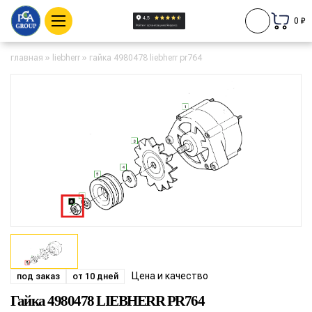
0 ₽
главная
»
liebherr
»
гайка 4980478 liebherr pr764
Цена и качество
под заказ
от 10 дней
Гайка 4980478 LIEBHERR PR764