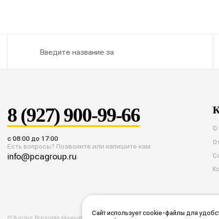
8 (927) 900-99-66
К
О
с 08:00 до 17:00
О
Есть вопросы? Позвоните или напишите нам
info@pcagroup.ru
С
К
Сайт использует cookie-файлы для удобст
PCA group. Все права защищены. 2026 год.
Политика конфиденциальности
Согласие 