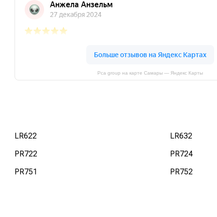
Pca group на карте Самары — Яндекс Карты
LR622
LR632
PR722
PR724
PR751
PR752