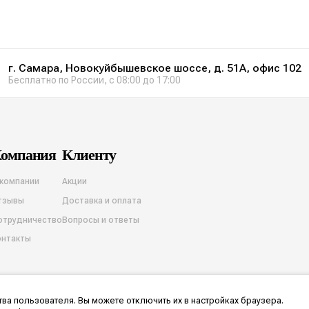
г. Самара, Новокуйбышевское шоссе, д. 51А, офис 102
Бесплатно по России, с 08:00 до 17:00
омпания
Клиенту
 компании
Акции
тзывы
Доставка и оплата
отрудничество
Вопросы и ответы
онтакты
ва пользователя. Вы можете отключить их в настройках браузера.
на обработку cookies
Согласие на обработку персональных данных
Разработка и продв