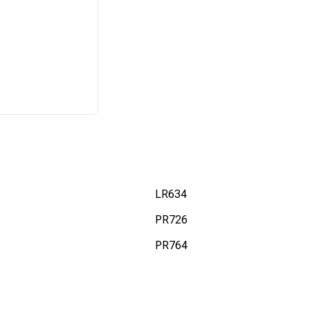
LR634
PR726
PR764