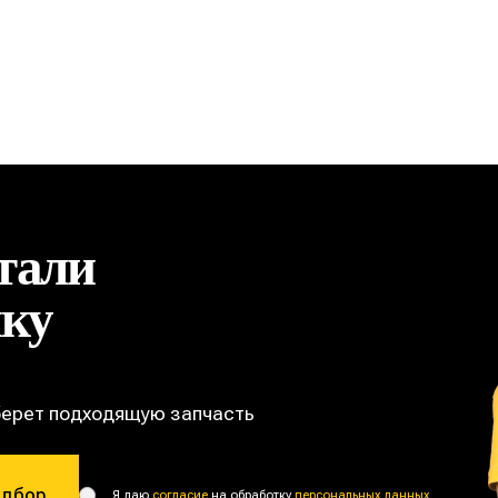
тали
ику
берет подходящую запчасть
одбор
Я даю
согласие
на обработку
персональных данных