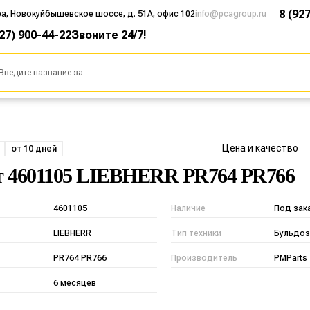
8 (92
ра, Новокуйбышевское шоссе, д. 51А, офис 102
info@pcagroup.ru
927) 900-44-22
Звоните 24/7!
Цена и качество
от 10 дней
т 4601105 LIEBHERR PR764 PR766
4601105
Наличие
Под зак
LIEBHERR
Тип техники
Бульдоз
PR764 PR766
Производитель
PMParts
6 месяцев