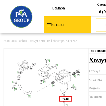
г. Сама
Самара
8 (
Каталог
главная
»
liebherr
»
хомут 4601105 liebherr pr764 pr766
под заказ
Хому
Артикул
К технике
Модель
Гарантия