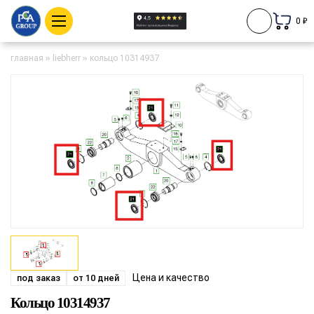
0 ₽
главная
»
liebherr
»
кольцо 10314937
Цена и качество
под заказ
от 10 дней
Кольцо 10314937