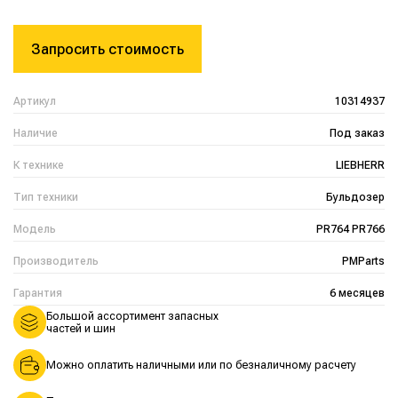
Запросить стоимость
Артикул
10314937
Наличие
Под заказ
К технике
LIEBHERR
Тип техники
Бульдозер
Модель
PR764 PR766
Производитель
PMParts
Гарантия
6 месяцев
Большой ассортимент запасных
частей и шин
Можно оплатить наличными или по безналичному расчету