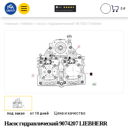
0 ₽
главная
»
liebherr
»
насос гидравлический 9074207 liebherr
Цена и качество
под заказ
от 10 дней
Насос гидравлический 9074207 LIEBHERR