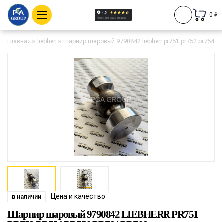
0 ₽
главная
»
liebherr
»
шарнир шаровый 9790842 liebherr pr751 pr752 pr754 pr
Цена и качество
в наличии
Шарнир шаровый 9790842 LIEBHERR PR751