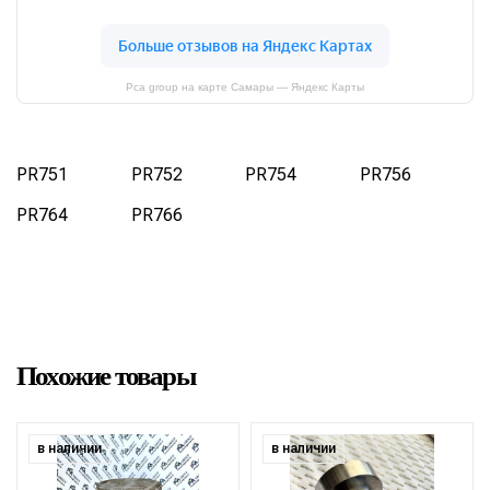
Pca group на карте Самары — Яндекс Карты
PR751
PR752
PR754
PR756
PR764
PR766
Похожие товары
в наличии
в наличии