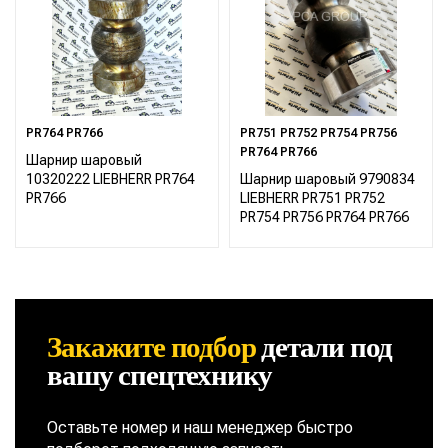
PR764 PR766
PR751 PR752 PR754 PR756
PR764 PR766
Шарнир шаровый
10320222 LIEBHERR PR764
Шарнир шаровый 9790834
PR766
LIEBHERR PR751 PR752
PR754 PR756 PR764 PR766
Закажите подбор
детали
под
вашу спецтехнику
Оставьте номер и наш менеджер быстро