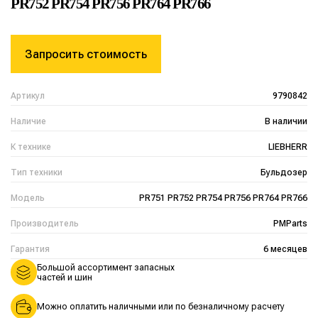
PR752 PR754 PR756 PR764 PR766
Запросить стоимость
Артикул
9790842
Наличие
В наличии
К технике
LIEBHERR
Тип техники
Бульдозер
Модель
PR751 PR752 PR754 PR756 PR764 PR766
Производитель
PMParts
Гарантия
6 месяцев
Большой ассортимент запасных
частей и шин
Можно оплатить наличными или по безналичному расчету