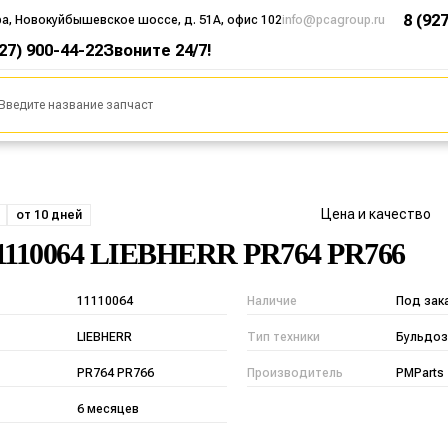
8 (92
ра, Новокуйбышевское шоссе, д. 51А, офис 102
info@pcagroup.ru
927) 900-44-22
Звоните 24/7!
Цена и качество
от 10 дней
1110064 LIEBHERR PR764 PR766
11110064
Наличие
Под зак
LIEBHERR
Тип техники
Бульдоз
PR764 PR766
Производитель
PMParts
6 месяцев