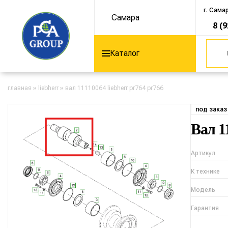
г. Сама
Самара
8 (
Каталог
главная
»
liebherr
»
вал 11110064 liebherr pr764 pr766
под заказ
Вал 1
Артикул
К технике
Модель
Гарантия