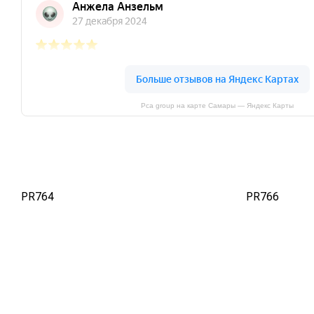
Pca group на карте Самары — Яндекс Карты
PR764
PR766