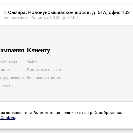
г. Самара, Новокуйбышевское шоссе, д. 51А, офис 102
Бесплатно по России, с 08:00 до 17:00
омпания
Клиенту
 компании
Акции
тзывы
Доставка и оплата
отрудничество
Вопросы и ответы
онтакты
ва пользователя. Вы можете отключить их в настройках браузера.
на обработку cookies
Согласие на обработку персональных данных
Разработка и продв
 Cookies
.
ются предварительными, а точную стоимость и наличие конкретного товара или услуги 