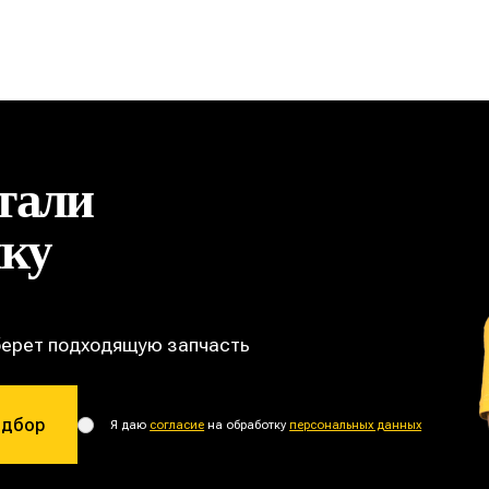
тали
ику
берет подходящую запчасть
одбор
Я даю
согласие
на обработку
персональных данных