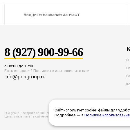
8 (927) 900-99-66
К
О
с 08:00 до 17:00
О
Есть вопросы? Позвоните или напишите нам
info@pcagroup.ru
С
К
Сайт использует cookie-файлы для удобст
PCA group. Все права защищены. 2026 год.
Политика конфиденциальности
Согласие 
Подробнее — в
Политике использования
Цены, указанные на сайте не являются публичной офертой. Все цены и расчеты явля