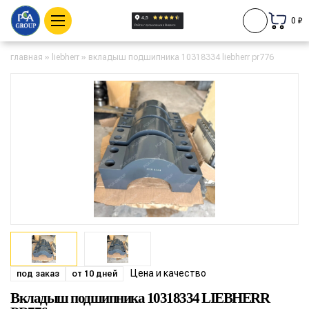
0 ₽
главная
»
liebherr
»
вкладыш подшипника 10318334 liebherr pr776
Цена и качество
под заказ
от 10 дней
Вкладыш подшипника 10318334 LIEBHERR