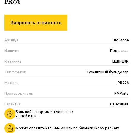
PR776
Запросить стоимость
Артикул
10318334
Наличие
Под заказ
К технике
LIEBHERR
Тип техники
Гусеничный бульдозер
Модель
PR776
Производитель
PMParts
Гарантия
6 месяцев
Большой ассортимент запасных
частей и шин
Можно оплатить наличными или по безналичному расчету