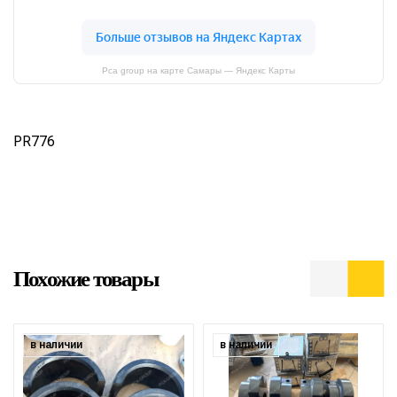
Pca group на карте Самары — Яндекс Карты
PR776
Похожие товары
в наличии
в наличии