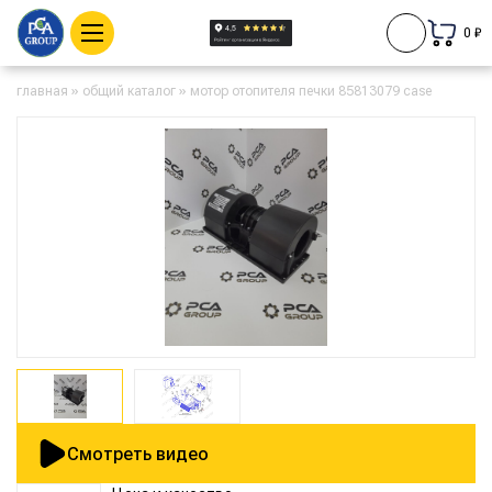
0 ₽
главная
»
общий каталог
»
мотор отопителя печки 85813079 case
Смотреть видео