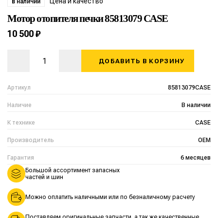
Цена и качество
в наличии
Мотор отопителя печки 85813079 CASE
10 500 ₽
ДОБАВИТЬ В КОРЗИНУ
Артикул
85813079CASE
Наличие
В наличии
К технике
CASE
Производитель
OEM
Гарантия
6 месяцев
Большой ассортимент запасных
частей и шин
Можно оплатить наличными или по безналичному расчету
Поставляем оригинальные запчасти, а так же качественные