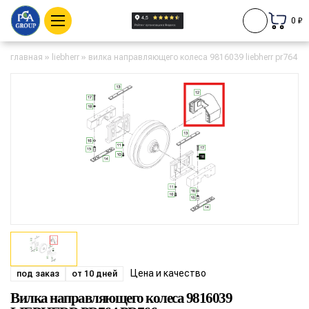
0 ₽
главная
»
liebherr
»
вилка направляющего колеса 9816039 liebherr pr764 pr
Цена и качество
под заказ
от 10 дней
Вилка направляющего колеса 9816039