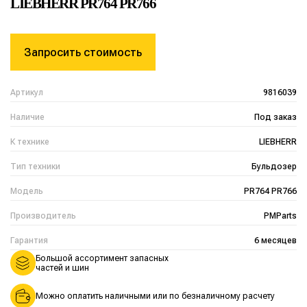
LIEBHERR PR764 PR766
Запросить стоимость
Артикул
9816039
Наличие
Под заказ
К технике
LIEBHERR
Тип техники
Бульдозер
Модель
PR764 PR766
Производитель
PMParts
Гарантия
6 месяцев
Большой ассортимент запасных
частей и шин
Можно оплатить наличными или по безналичному расчету