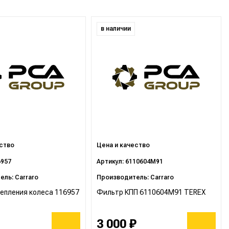
в наличии
ество
Цена и качество
6957
Артикул: 6110604M91
ль: Carraro
Производитель: Carraro
епления колеса 116957
Фильтр КПП 6110604M91 TEREX
3 000 ₽