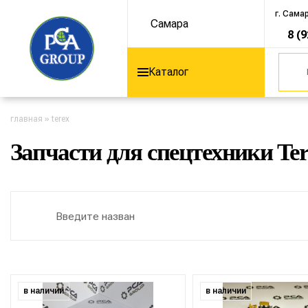
г. Сама
Самара
8 (
Каталог
главная
»
terex
Запчасти для спецтехники Te
в наличии
в наличии