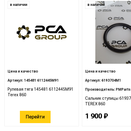
в наличии
в наличии
Цена и качество
Цена и качество
Артикул: 145481 6112445M91
Артикул: 6193704M1
Рулевая тяга 145481 6112445M91
Производитель: PMParts
Terex 860
Сальник ступицы 6193
TEREX 860
1 900 ₽
Перейти