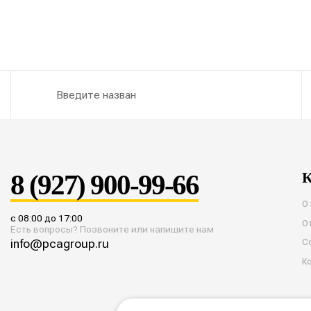
8 (927) 900-99-66
К
О
с 08:00 до 17:00
О
Есть вопросы? Позвоните или напишите нам
info@pcagroup.ru
С
К