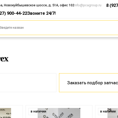
8 (92
ра, Новокуйбышевское шоссе, д. 51А, офис 102
info@pcagroup.ru
927) 900-44-22
Звоните 24/7!
rex
Заказать подбор запча
в наличии
в наличии