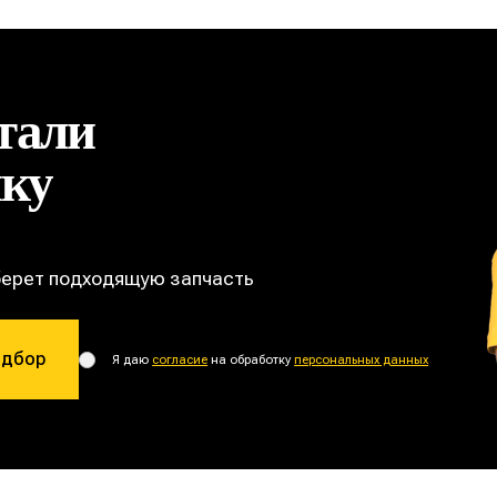
тали
ику
берет подходящую запчасть
одбор
Я даю
согласие
на обработку
персональных данных