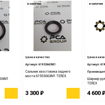
в наличии
в наличии
Цена и качество
Цена и кач
Артикул: 61933663M1
Артикул: 61
Сальник хвостовика заднего
Производите
моста 61933663M1 TEREX
704M1
Шарнир ру
TEREX
3 300 ₽
4 600 