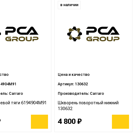
в наличии
ество
Цена и качество
94904M91
Артикул: 130632
ль: Carraro
Производитель: Carraro
левой тяги 6194904M91
Шкворень поворотный нижний
130632
₽
4 800 ₽