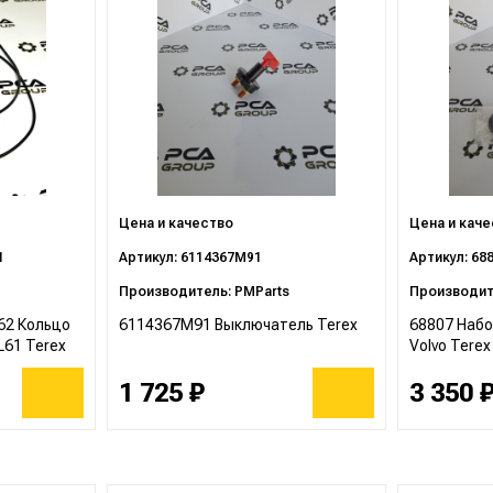
Цена и качество
Цена и кач
1
Артикул: 6114367M91
Артикул: 68
Производитель: PMParts
Производит
62 Кольцо
6114367M91 Выключатель Terex
68807 Набо
L61 Terex
Volvo Terex
1 725 ₽
3 350 