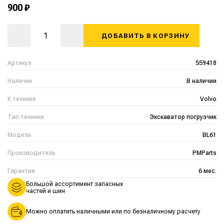
900 ₽
ДОБАВИТЬ В КОРЗИНУ
Артикул
559418
Наличие
В наличии
К технике
Volvo
Тип техники
Экскаватор погрузчик
Модель
BL61
Производитель
PMParts
Гарантия
6 мес.
Большой ассортимент запасных
частей и шин
Можно оплатить наличными или по безналичному расчету