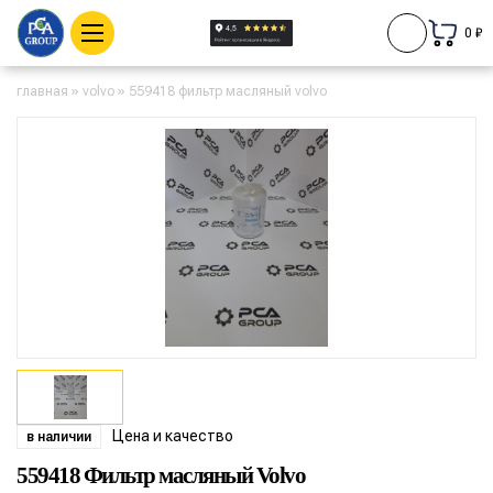
0 ₽
главная
»
volvo
»
559418 фильтр масляный volvo
Цена и качество
в наличии
559418 Фильтр масляный Volvo