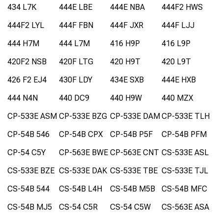
434 L7K
444E LBE
444E NBA
444F2 HWS
444F2 LYL
444F FBN
444F JXR
444F LJJ
444 H7M
444 L7M
416 H9P
416 L9P
420F2 NSB
420F LTG
420 H9T
420 L9T
426 F2 EJ4
430F LDY
434E SXB
444E HXB
444 N4N
440 DC9
440 H9W
440 MZX
CP-533E ASM
CP-533E BZG
CP-533E DAM
CP-533E TLH
CP-54B 546
CP-54B CPX
CP-54B P5F
CP-54B PFM
CP-54 C5Y
CP-563E BWE
CP-563E CNT
CS-533E ASL
CS-533E BZE
CS-533E DAK
CS-533E TBE
CS-533E TJL
CS-54B 544
CS-54B L4H
CS-54B M5B
CS-54B MFC
CS-54B MJ5
CS-54 C5R
CS-54 C5W
CS-563E ASA