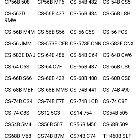
CP56B 508
CP56B MP6
CS-54B 482
CS-54B CS5
CS-563D
CS-56B 437
CS-56B 484
CS-56B L8H
9MW
CS-56B M4M
CS-56B S56
CS-56 C5S
CS-56 FCS
CS-56 JMM
CS-573E CEB
CS-573E CNN
CS-583E CNX
CS-583E DAJ
CS-64B 486
CS-64B C64
CS-64B CW6
CS-64 C6S
CS-64 C7F
CS-66B 487
CS-66B CS6
CS-66B S66
CS-68B 439
CS-68B 488
CS-68B CS8
CS-68B MBF
CS-68B MMS
CS-74B 441
CS-74B 490
CS-74B CS4
CS-74B E7E
CS-74B LCB
CS-74 C8F
CS-74 C8S
CS12 5G3
CS14 754
CS54B 505
CS54B 5M4
CS56B 507
CS56B M56
CS68B 509
CS68B M68
CS74B B7M
CS74B C74
TH460B SLF