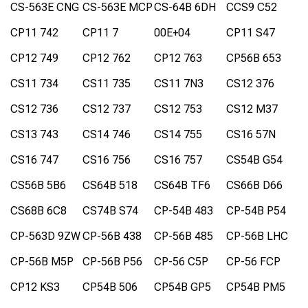
CS-563E CNG
CS-563E MCP
CS-64B 6DH
CCS9 C52
CP11 742
CP11 7
00E+04
CP11 S47
CP12 749
CP12 762
CP12 763
CP56B 653
CS11 734
CS11 735
CS11 7N3
CS12 376
CS12 736
CS12 737
CS12 753
CS12 M37
CS13 743
CS14 746
CS14 755
CS16 57N
CS16 747
CS16 756
CS16 757
CS54B G54
CS56B 5B6
CS64B 518
CS64B TF6
CS66B D66
CS68B 6C8
CS74B S74
CP-54B 483
CP-54B P54
CP-563D 9ZW
CP-56B 438
CP-56B 485
CP-56B LHC
CP-56B M5P
CP-56B P56
CP-56 C5P
CP-56 FCP
CP12 KS3
CP54B 506
CP54B GP5
CP54B PM5