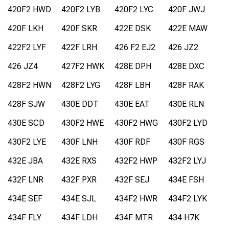
420F2 HWD
420F2 LYB
420F2 LYC
420F JWJ
420F LKH
420F SKR
422E DSK
422E MAW
422F2 LYF
422F LRH
426 F2 EJ2
426 JZ2
426 JZ4
427F2 HWK
428E DPH
428E DXC
428F2 HWN
428F2 LYG
428F LBH
428F RAK
428F SJW
430E DDT
430E EAT
430E RLN
430E SCD
430F2 HWE
430F2 HWG
430F2 LYD
430F2 LYE
430F LNH
430F RDF
430F RGS
432E JBA
432E RXS
432F2 HWP
432F2 LYJ
432F LNR
432F PXR
432F SEJ
434E FSH
434E SEF
434E SJL
434F2 HWR
434F2 LYK
434F FLY
434F LDH
434F MTR
434 H7K