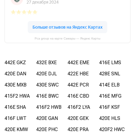
Pca group на карте Самары — Яндекс Карты
442E GKZ
432E BXE
442E EME
416E LMS
420E DAN
420E DJL
422E HBE
428E SNL
430E MXB
430E SWC
442E PCR
414E ELB
415F2 HWA
416E BWC
416E CBD
416E MFG
416E SHA
416F2 HWB
416F2 LYA
416F KSF
416F LWT
420E GAN
420E GEK
420E HLS
420E KMW
420E PHC
420E PRA
420F2 HWC