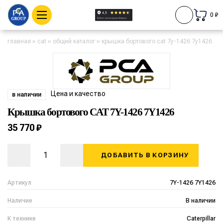
0 ₽
главная
»
cat
»
общий каталог
»
крышка бортового cat 7y-1426 7y1426
Цена и качество
в наличии
Крышка бортового CAT 7Y-1426 7Y1426
35 770 ₽
ДОБАВИТЬ В КОРЗИНУ
Артикул
7Y-1426 7Y1426
Наличие
В наличии
К технике
Caterpillar