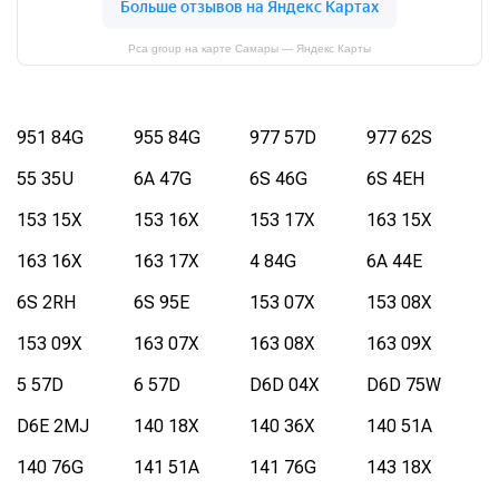
Pca group на карте Самары — Яндекс Карты
951 84G
955 84G
977 57D
977 62S
55 35U
6A 47G
6S 46G
6S 4EH
153 15X
153 16X
153 17X
163 15X
163 16X
163 17X
4 84G
6A 44E
6S 2RH
6S 95E
153 07X
153 08X
153 09X
163 07X
163 08X
163 09X
5 57D
6 57D
D6D 04X
D6D 75W
D6E 2MJ
140 18X
140 36X
140 51A
140 76G
141 51A
141 76G
143 18X