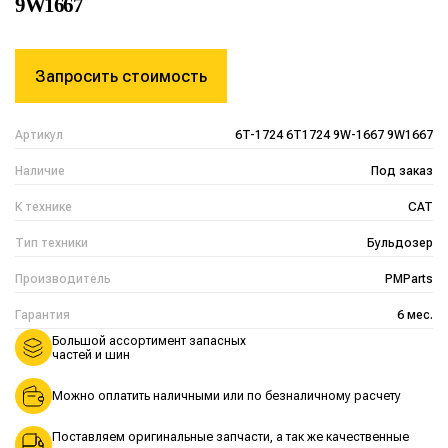
9W1667
Запросить стоимость
Артикул
6T-1724 6T1724 9W-1667 9W1667
Наличие
Под заказ
К технике
CAT
Тип техники
Бульдозер
Производитель
PMParts
Гарантия
6 мес.
Большой ассортимент запасных
частей и шин
Можно оплатить наличными или по безналичному расчету
Поставляем оригинальные запчасти, а так же качественные