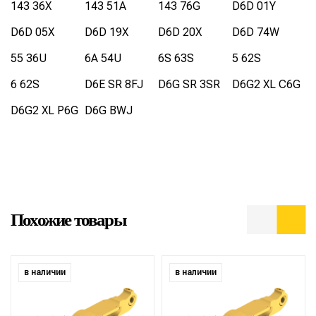
143 36X
143 51A
143 76G
D6D 01Y
D6D 05X
D6D 19X
D6D 20X
D6D 74W
55 36U
6A 54U
6S 63S
5 62S
6 62S
D6E SR 8FJ
D6G SR 3SR
D6G2 XL C6G
D6G2 XL P6G
D6G BWJ
Похожие товары
в наличии
в наличии