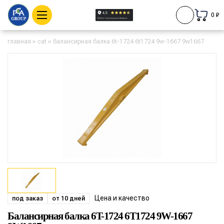
0 ₽
главная
»
cat
»
балансирная балка 6t-1724 6t1724 9w-1667 9w1667
Цена и качество
под заказ
от 10 дней
Балансирная балка 6T-1724 6T1724 9W-1667