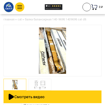
0 ₽
главная
»
cat
»
балка балансирная 140-9698 1409698 cat d8
Смотреть видео