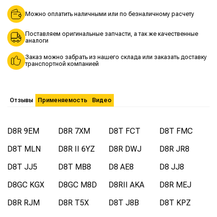
Можно оплатить наличными или по безналичному расчету
Поставляем оригинальные запчасти, а так же качественные
аналоги
Заказ можно забрать из нашего склада или заказать доставку
транспортной компанией
Отзывы
Применяемость
Видео
D8R 9EM
D8R 7XM
D8T FCT
D8T FMC
D8T MLN
D8R II 6YZ
D8R DWJ
D8R JR8
D8T JJ5
D8T MB8
D8 AE8
D8 JJ8
D8GC KGX
D8GC M8D
D8RII AKA
D8R MEJ
D8R RJM
D8R T5X
D8T J8B
D8T KPZ