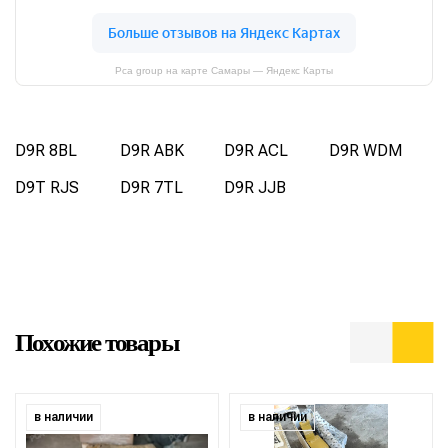
Pca group на карте Самары — Яндекс Карты
D9R 8BL
D9R ABK
D9R ACL
D9R WDM
D9T RJS
D9R 7TL
D9R JJB
Похожие товары
в наличии
в наличии