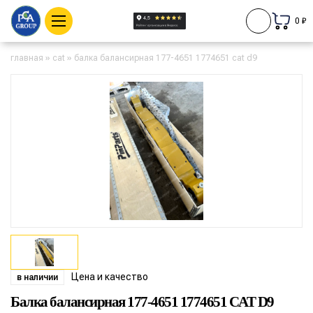
0 ₽
главная
»
cat
»
балка балансирная 177-4651 1774651 cat d9
Цена и качество
в наличии
Балка балансирная 177-4651 1774651 CAT D9