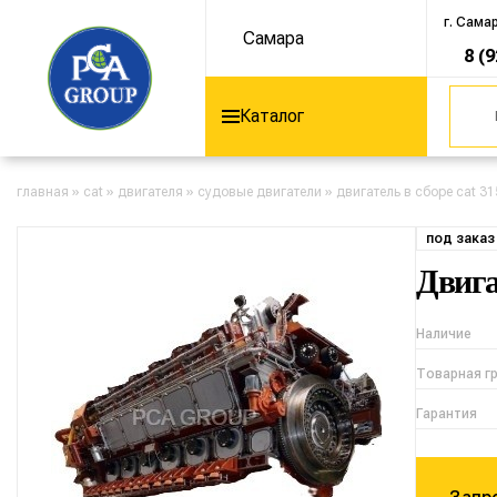
г. Сама
Самара
8 (
Каталог
главная
»
cat
»
двигателя
»
судовые двигатели
»
двигатель в сборе cat 31
под заказ
Двига
Наличие
Товарная г
Гарантия