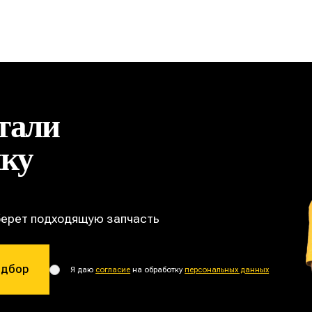
тали
ику
берет подходящую запчасть
одбор
Я даю
согласие
на обработку
персональных данных