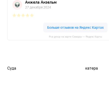
Pca group на карте Самары — Яндекс Карты
Суда
катера