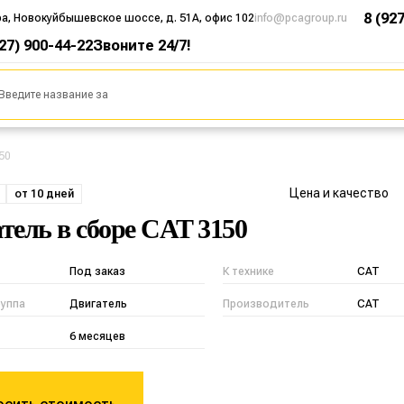
8 (92
ра, Новокуйбышевское шоссе, д. 51А, офис 102
info@pcagroup.ru
927) 900-44-22
Звоните 24/7!
50
Цена и качество
от 10 дней
тель в сборе CAT 3150
Под заказ
К технике
CAT
руппа
Двигатель
Производитель
CAT
6 месяцев