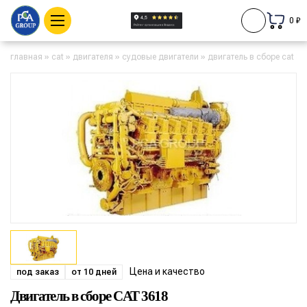
0 ₽
главная
»
cat
»
двигателя
»
судовые двигатели
»
двигатель в сборе cat 36
Цена и качество
под заказ
от 10 дней
Двигатель в сборе CAT 3618