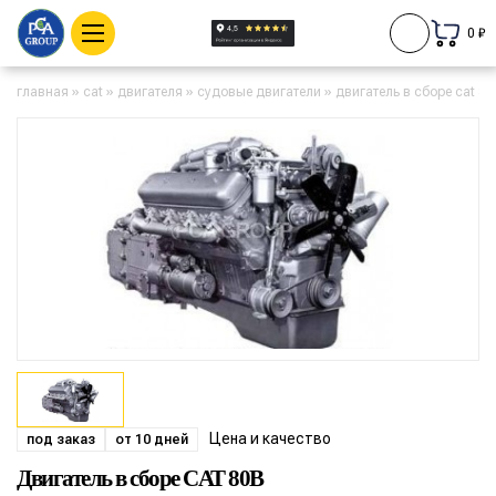
0 ₽
главная
»
cat
»
двигателя
»
судовые двигатели
»
двигатель в сборе cat 80
Цена и качество
под заказ
от 10 дней
Двигатель в сборе CAT 80B