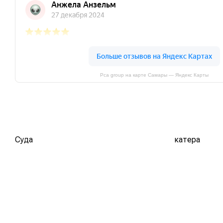
Pca group на карте Самары — Яндекс Карты
Суда
катера