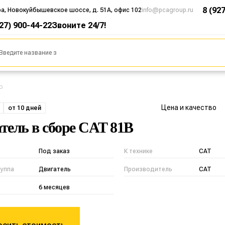
8 (92
ра, Новокуйбышевское шоссе, д. 51А, офис 102
info@pcagroup.ru
927) 900-44-22
Звоните 24/7!
b
Цена и качество
от 10 дней
тель в сборе CAT 81B
Под заказ
К технике
CAT
руппа
Двигатель
Производитель
CAT
6 месяцев