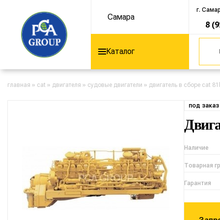
г. Сама
Самара
8 (
Каталог
главная
»
cat
»
двигателя
»
судовые двигатели
»
двигатель в сборе cat 81
под заказ
Двига
Наличие
Товарная г
Гарантия