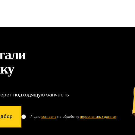
тали
ику
берет подходящую запчасть
одбор
Я даю
согласие
на обработку
персональных данных