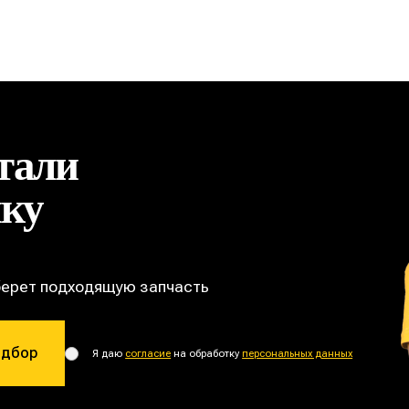
тали
ику
берет подходящую запчасть
одбор
Я даю
согласие
на обработку
персональных данных