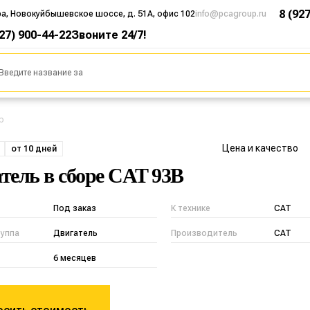
8 (92
ра, Новокуйбышевское шоссе, д. 51А, офис 102
info@pcagroup.ru
927) 900-44-22
Звоните 24/7!
b
Цена и качество
от 10 дней
тель в сборе CAT 93B
Под заказ
К технике
CAT
руппа
Двигатель
Производитель
CAT
6 месяцев