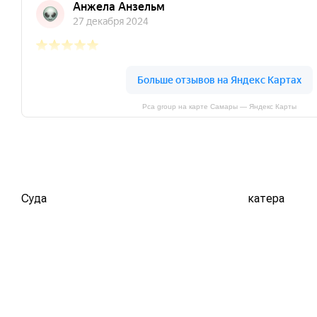
Pca group на карте Самары — Яндекс Карты
Суда
катера