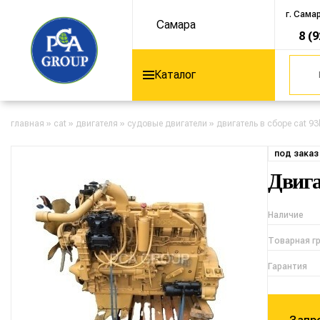
г. Сама
Самара
8 (
Каталог
главная
»
cat
»
двигателя
»
судовые двигатели
»
двигатель в сборе cat 93
под заказ
Двига
Наличие
Товарная г
Гарантия