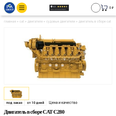
0 ₽
главная
»
cat
»
двигателя
»
судовые двигатели
»
двигатель в сборе cat c2
Цена и качество
под заказ
от 10 дней
Двигатель в сборе CAT C280