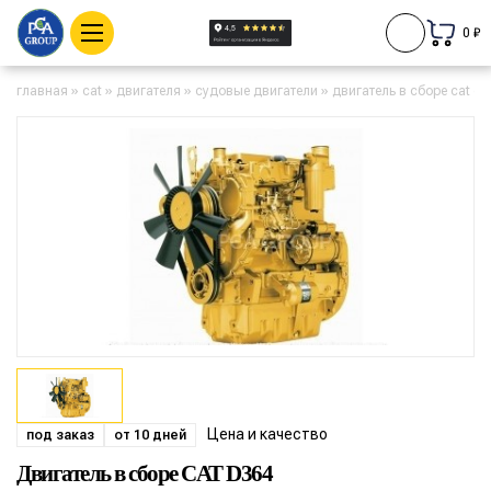
0 ₽
главная
»
cat
»
двигателя
»
судовые двигатели
»
двигатель в сборе cat d
Цена и качество
под заказ
от 10 дней
Двигатель в сборе CAT D364