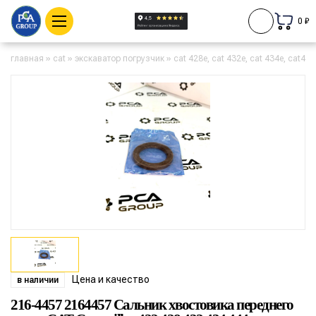
0 ₽
главная
»
cat
»
экскаватор погрузчик
»
cat 428e, cat 432e, cat 434e, cat442
Цена и качество
в наличии
216-4457 2164457 Сальник хвостовика переднего