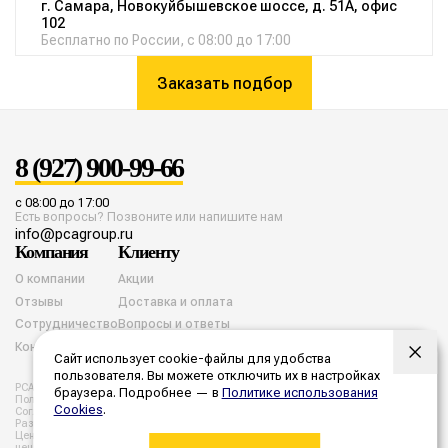
г. Самара, Новокуйбышевское шоссе, д. 51А, офис
102
Бесплатно по России, с 08:00 до 17:00
Заказать подбор
8 (927) 900-99-66
с 08:00 до 17:00
Есть вопросы? Позвоните или напишите нам
info@pcagroup.ru
Компания
Клиенту
О компании
Акции
Отзывы
Доставка и оплата
Сотрудничество
Вопросы и ответы
Контакты
Сайт использует cookie-файлы для удобства
пользователя. Вы можете отключить их в настройках
PCA group. Все права защищены. 2026 год.
браузера. Подробнее — в
Политике использования
Политика конфиденциальности
Согласие на обработку cookies
Cookies
.
Согласие на обработку персональных данных
Разработка и продвижение
Цены, указанные на сайте не являются публичной офертой. Все
цены и расчеты являются предварительными, а точную стоимость и