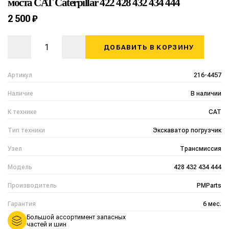
моста CAT Caterpillar 422 428 432 434 444
2 500 ₽
ДОБАВИТЬ В КОРЗИНУ
Артикул
216-4457
Наличие
В наличии
К технике
CAT
Тип техники
Экскаватор погрузчик
Узел
Трансмиссия
Модель
428 432 434 444
Производитель
PMParts
Гарантия
6 мес.
Большой ассортимент запасных
частей и шин